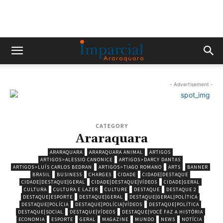
- Advertisement -
CATEGORY
Araraquara
ARARAQUARA
ARARAQUARA ANIMAL
ARTIGOS
ARTIGOS>ALESSIO CANONICE
ARTIGOS>DARCY DANTAS
ARTIGOS>LUÍS CARLOS BEDRAN
ARTIGOS>TIAGO ROMANO
ARTS
BANNER
BRASIL
BUSINESS
CHARGES
CIDADE
CIDADE|DESTAQUE
CIDADE|DESTAQUE|GERAL
CIDADE|DESTAQUE|VÍDEOS
CIDADE|GERAL
CULTURA
CULTURA E LAZER
CULTURE
DESTAQUE
DESTAQUE 2
DESTAQUE|ESPORTE
DESTAQUE|GERAL
DESTAQUE|GERAL|POLÍTICA
DESTAQUE|POLÍCIA
DESTAQUE|POLÍCIA|VÍDEOS
DESTAQUE|POLÍTICA
DESTAQUE|SOCIAL
DESTAQUE|VÍDEOS
DESTAQUE|VOCÊ FAZ A HISTÓRIA
ECONOMIA
ESPORTE
GERAL
MAGAZINE
MUNDO
NEWS
NOTÍCIA