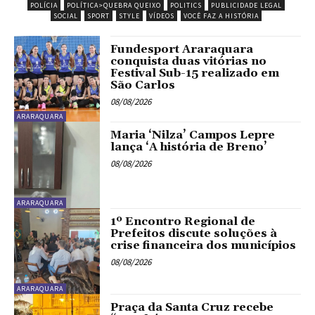
POLÍCIA
POLÍTICA>QUEBRA QUEIXO
POLITICS
PUBLICIDADE LEGAL
SOCIAL
SPORT
STYLE
VÍDEOS
VOCÊ FAZ A HISTÓRIA
Fundesport Araraquara
conquista duas vitórias no
Festival Sub-15 realizado em
São Carlos
08/08/2026
ARARAQUARA
Maria ‘Nilza’ Campos Lepre
lança ‘A história de Breno’
08/08/2026
ARARAQUARA
1º Encontro Regional de
Prefeitos discute soluções à
crise financeira dos municípios
08/08/2026
ARARAQUARA
Praça da Santa Cruz recebe