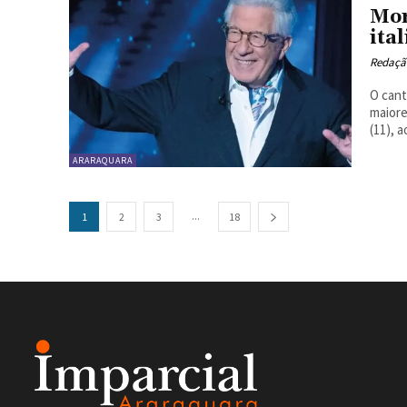
Mor
ita
Redaçã
O cant
maiore
(11), a
ARARAQUARA
...
1
2
3
18