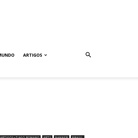
MUNDO
ARTIGOS
ARTIGOS>TIAGO ROMANO
ARTS
BANNER
BRASIL