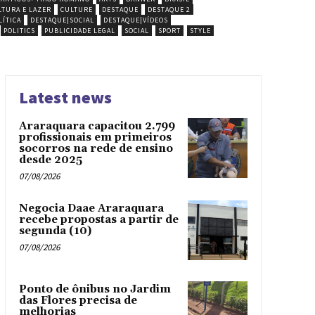
LTURA E LAZER
CULTURE
DESTAQUE
DESTAQUE 2
ÍTICA
DESTAQUE|SOCIAL
DESTAQUE|VÍDEOS
POLITICS
PUBLICIDADE LEGAL
SOCIAL
SPORT
STYLE
Latest news
Araraquara capacitou 2.799
profissionais em primeiros
socorros na rede de ensino
desde 2025
07/08/2026
Negocia Daae Araraquara
recebe propostas a partir de
segunda (10)
07/08/2026
Ponto de ônibus no Jardim
das Flores precisa de
melhorias