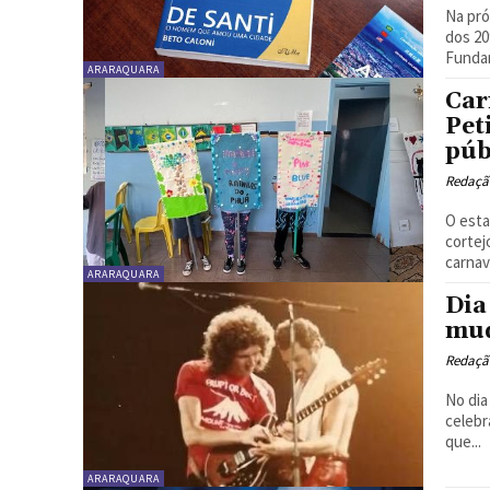
Na pró
dos 20
Fundar
ARARAQUARA
Car
Pet
púb
Redaçã
O esta
cortej
carnav
ARARAQUARA
Dia
mu
Redaçã
No dia
celebr
que...
ARARAQUARA