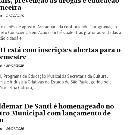
iais, prevenção às drogas e educação
anceira
o
-
01/08/2026
e o mês de agosto, Araraquara dá continuidade à programação
jeto Consciência em Ação com três palestras gratuitas voltadas à
ão cidadã e...
I está com inscrições abertas para o
semestre
o
-
30/07/2026
, Programa de Educação Musical da Secretaria da Cultura,
ia e Indústria Criativas do Estado de São Paulo, gerido pela
Marcelina Cultura,...
demar De Santi é homenageado no
tro Municipal com lançamento de
ro
o
-
29/07/2026