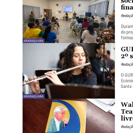
soc
fin
Redaçã
Durant
do pro
formaç
ARARAQUARA
GUR
2º 
Redaçã
O GURI
Econom
Santa 
ARARAQUARA
Wal
Tea
liv
Redaçã