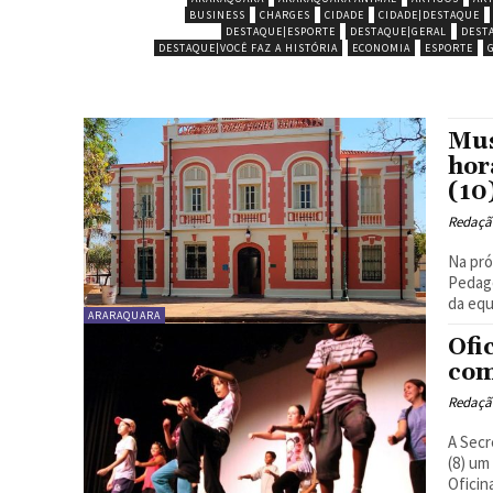
BUSINESS
CHARGES
CIDADE
CIDADE|DESTAQUE
DESTAQUE|ESPORTE
DESTAQUE|GERAL
DEST
DESTAQUE|VOCÊ FAZ A HISTÓRIA
ECONOMIA
ESPORTE
Mus
hor
(10
Redaçã
Na pró
Pedagó
da equ
ARARAQUARA
Ofi
com
Redaçã
A Secr
(8) um
Oficin