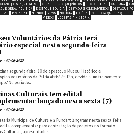
CIDADE|DESTAQUE|GERAL
CIDADE|DESTAQUE|VÍDEOS
CIDADE|GERAL
CULTURA
CU
AQUE|GERAL|POLÍTICA
DESTAQUE|POLÍCIA
DESTAQUE|POLÍCIA|VÍDEOS
DESTAQUE|POL
GERAL
MAGAZINE
MUNDO
NEWS
NOTÍCIA
POLÍCIA
POLÍTICA>QUEBRA QUEIXO
VÍDEOS
VOCÊ FAZ A HISTÓRIA
eu Voluntários da Pátria terá
ário especial nesta segunda-feira
)
o
-
07/08/2026
xima segunda-feira, 10 de agosto, o Museu Histórico e
gico Voluntários da Pátria abrirá às 13h, devido a um treinamento
ipe.“No período...
cinas Culturais tem edital
plementar lançado nesta sexta (7)
o
-
07/08/2026
etaria Municipal de Cultura e a Fundart lançaram nesta sexta-feira
 edital complementar para contratação de projetos no formato
as Culturais, apresentados...