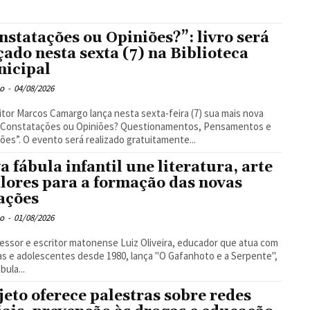
nstatações ou Opiniões?”: livro será
çado nesta sexta (7) na Biblioteca
icipal
o
-
04/08/2026
itor Marcos Camargo lança nesta sexta-feira (7) sua mais nova
 “Constatações ou Opiniões? Questionamentos, Pensamentos e
ões”. O evento será realizado gratuitamente...
a fábula infantil une literatura, arte
alores para a formação das novas
ações
o
-
01/08/2026
essor e escritor matonense Luiz Oliveira, educador que atua com
as e adolescentes desde 1980, lança "O Gafanhoto e a Serpente",
bula...
jeto oferece palestras sobre redes