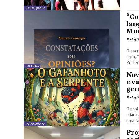
ARARAQUARA
“Co
lan
Mun
Redaçã
O escr
obra,
Reflex
CULTURA
Nov
e v
ger
Redaçã
O prof
crianç
uma fá
ARARAQUARA
Pro