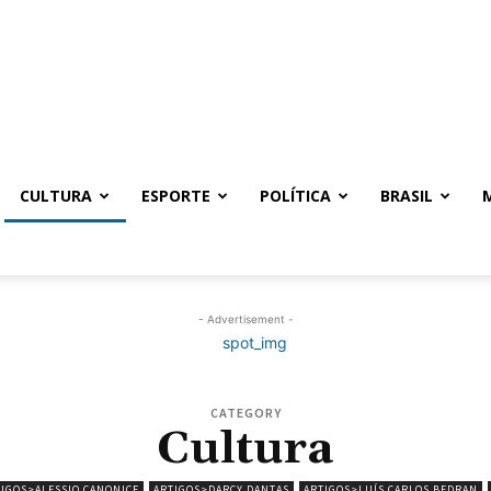
CULTURA
ESPORTE
POLÍTICA
BRASIL
- Advertisement -
CATEGORY
Cultura
IGOS>ALESSIO CANONICE
ARTIGOS>DARCY DANTAS
ARTIGOS>LUÍS CARLOS BEDRAN