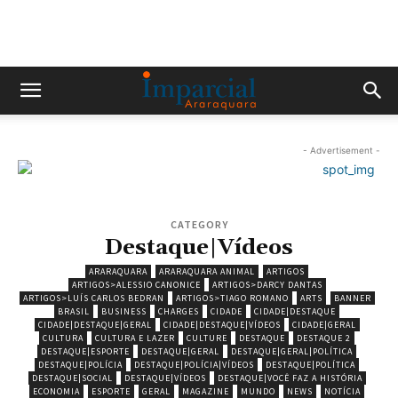
- Advertisement -
CATEGORY
Destaque|Vídeos
ARARAQUARA
ARARAQUARA ANIMAL
ARTIGOS
ARTIGOS>ALESSIO CANONICE
ARTIGOS>DARCY DANTAS
ARTIGOS>LUÍS CARLOS BEDRAN
ARTIGOS>TIAGO ROMANO
ARTS
BANNER
BRASIL
BUSINESS
CHARGES
CIDADE
CIDADE|DESTAQUE
CIDADE|DESTAQUE|GERAL
CIDADE|DESTAQUE|VÍDEOS
CIDADE|GERAL
CULTURA
CULTURA E LAZER
CULTURE
DESTAQUE
DESTAQUE 2
DESTAQUE|ESPORTE
DESTAQUE|GERAL
DESTAQUE|GERAL|POLÍTICA
DESTAQUE|POLÍCIA
DESTAQUE|POLÍCIA|VÍDEOS
DESTAQUE|POLÍTICA
DESTAQUE|SOCIAL
DESTAQUE|VÍDEOS
DESTAQUE|VOCÊ FAZ A HISTÓRIA
ECONOMIA
ESPORTE
GERAL
MAGAZINE
MUNDO
NEWS
NOTÍCIA