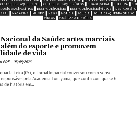
CIDADE|DESTAQUE|GERAL
CIDADE|DESTAQUE|VÍDEOS
CIDADE|GERAL
CULTURA
CU
AQUE|GERAL|POLÍTICA
DESTAQUE|POLÍCIA
DESTAQUE|POLÍCIA|VÍDEOS
DESTAQUE|POL
GERAL
MAGAZINE
MUNDO
NEWS
NOTÍCIA
POLÍCIA
POLÍTICA>QUEBRA QUEIXO
VÍDEOS
VOCÊ FAZ A HISTÓRIA
 Nacional da Saúde: artes marciais
 além do esporte e promovem
lidade de vida
o PDF
-
05/08/2026
quarta-feira (05), o Jornal Imparcial conversou com o sensei
, responsável pela Academia Tomiyama, que conta com quase 6
s de história em...