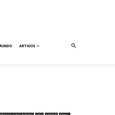
MUNDO
ARTIGOS
ARTIGOS>TIAGO ROMANO
ARTS
BANNER
BRASIL