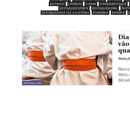
BUSINESS
CHARGES
CIDADE
CIDADE|DESTAQUE
DESTAQUE|ESPORTE
DESTAQUE|GERAL
DEST
DESTAQUE|VOCÊ FAZ A HISTÓRIA
ECONOMIA
ESPORTE
Dia
vão
qua
Redaçã
Nesta 
Silvio
década
ARARAQUARA