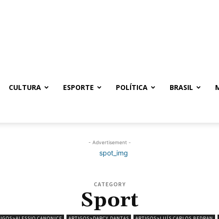
CULTURA
ESPORTE
POLÍTICA
BRASIL
- Advertisement -
CATEGORY
Sport
IGOS>ALESSIO CANONICE
ARTIGOS>DARCY DANTAS
ARTIGOS>LUÍS CARLOS BEDRAN