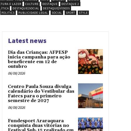
LTURA E LAZER
CULTURE
DESTAQUE
DESTAQUE 2
ÍTICA
DESTAQUE|SOCIAL
DESTAQUE|VÍDEOS
POLITICS
PUBLICIDADE LEGAL
SOCIAL
SPORT
STYLE
Latest news
Dia das Crianças: AFPESP
inicia campanha para ação
beneficente em 12 de
outubro
06/08/2026
Centro Paula Souza divulga
calendário do Vestibular das
Fatecs para o primeiro
semestre de 2027
06/08/2026
Fundesport Araraquara
conquista duas vitórias no
Festival Sub-15 realizado em