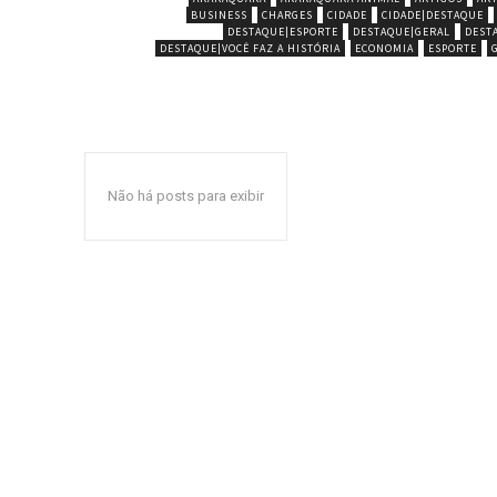
BUSINESS
CHARGES
CIDADE
CIDADE|DESTAQUE
DESTAQUE|ESPORTE
DESTAQUE|GERAL
DEST
DESTAQUE|VOCÊ FAZ A HISTÓRIA
ECONOMIA
ESPORTE
Não há posts para exibir