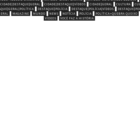
CIDADE|DESTAQUE|GERAL
CIDADE|DESTAQUE|VÍDEOS
CIDADE|GERAL
CULTURA
CU
AQUE|GERAL|POLÍTICA
DESTAQUE|POLÍCIA
DESTAQUE|POLÍCIA|VÍDEOS
DESTAQUE|POL
GERAL
MAGAZINE
MUNDO
NEWS
NOTÍCIA
POLÍCIA
POLÍTICA>QUEBRA QUEIXO
VÍDEOS
VOCÊ FAZ A HISTÓRIA