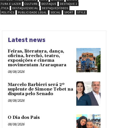
LTURA E LAZER
CULTURE
DESTAQUE
DESTAQUE 2
ÍTICA
DESTAQUE|SOCIAL
DESTAQUE|VÍDEOS
POLITICS
PUBLICIDADE LEGAL
SOCIAL
SPORT
STYLE
Latest news
Feiras, literatura, dança,
oficina, brechó, teatro,
exposições e cinema
movimentam Araraquara
08/08/2026
Marcelo Barbieri será 2º
suplente de Simone Tebet na
disputa pelo Senado
08/08/2026
O Dia dos Pais
08/08/2026