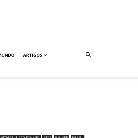
MUNDO
ARTIGOS
ARTIGOS>TIAGO ROMANO
ARTS
BANNER
BRASIL