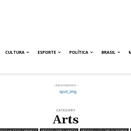
CULTURA
ESPORTE
POLÍTICA
BRASIL
- Advertisement -
CATEGORY
Arts
IGOS>ALESSIO CANONICE
ARTIGOS>DARCY DANTAS
ARTIGOS>LUÍS CARLOS BEDRAN