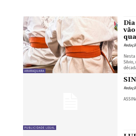
Dia
vão
qua
Redaçã
Nesta 
Silvio
década
ARARAQUARA
SI
Redaçã
ASSIN
PUBLICIDADE LEGAL