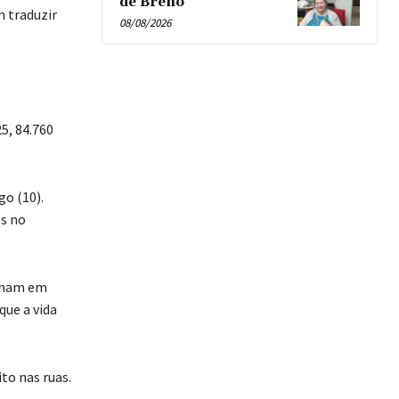
de Breno’
m traduzir
08/08/2026
5, 84.760
o (10).
es no
onham em
que a vida
to nas ruas.