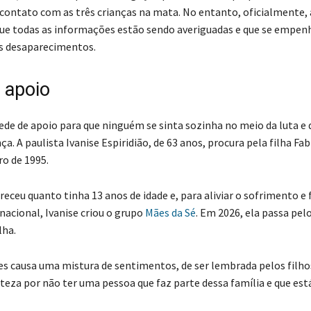
 contato com as três crianças na mata. No entanto, oficialmente, 
que todas as informações estão sendo averiguadas e que se empen
os desaparecimentos.
 apoio
de de apoio para que ninguém se sinta sozinha no meio da luta e 
nça. A paulista Ivanise Espiridião, de 63 anos, procura pela filha Fa
o de 1995.
areceu quanto tinha 13 anos de idade e, para aliviar o sofrimento 
nacional, Ivanise criou o grupo
Mães da Sé
. Em 2026, ela passa pelo
lha.
es causa uma mistura de sentimentos, de ser lembrada pelos filho
steza por não ter uma pessoa que faz parte dessa família e que est