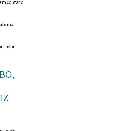
 tem contado
 afirma
montador
BO,
IZ
que mais