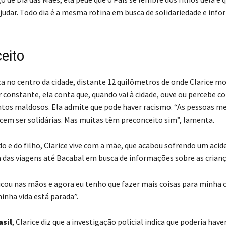
judar. Todo dia é a mesma rotina em busca de solidariedade e inf
.
eito
ca no centro da cidade, distante 12 quilômetros de onde Clarice m
r constante, ela conta que, quando vai à cidade, ouve ou percebe 
os maldosos. Ela admite que pode haver racismo. “As pessoas m
em ser solidárias. Mas muitas têm preconceito sim”, lamenta.
o e do filho, Clarice vive com a mãe, que acabou sofrendo um acid
as viagens até Bacabal em busca de informações sobre as crianç
cou nas mãos e agora eu tenho que fazer mais coisas para minha 
inha vida está parada”.
asil
, Clarice diz que a investigação policial indica que poderia h