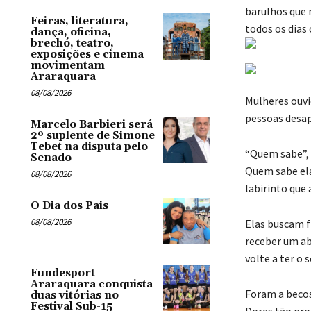
barulhos que 
Feiras, literatura,
todos os dias
dança, oficina,
brechó, teatro,
exposições e cinema
movimentam
Araraquara
08/08/2026
Mulheres ouvi
pessoas desap
Marcelo Barbieri será
2º suplente de Simone
Tebet na disputa pelo
“Quem sabe”, 
Senado
Quem sabe ela
08/08/2026
labirinto que 
O Dia dos Pais
08/08/2026
Elas buscam f
receber um ab
volte a ter o 
Fundesport
Araraquara conquista
Foram a becos
duas vitórias no
Festival Sub-15
Dores tão prof