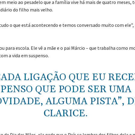
, em meio ao pesadelo que a família vive há mais de quatro meses,
iário do filho mais velho.
tudo o que está acontecendo e temos conversado muito com ele”,
ou para escola. Ele vê a mãe e o pai Márcio – que trabalha como 
com a vida em suspenso.
CADA LIGAÇÃO QUE EU RECE
PENSO QUE PODE SER UMA
VIDADE, ALGUMA PISTA”, D
CLARICE.
 de Dia das Mães, ela pede que o País se lembre dos filhos dela e 