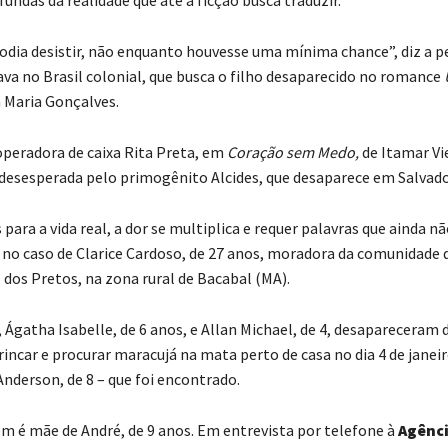
odia desistir, não enquanto houvesse uma mínima chance”, diz a
ava no Brasil colonial, que busca o filho desaparecido no romance
a Maria Gonçalves.
peradora de caixa Rita Preta, em
Coração sem Medo,
de Itamar Vie
desesperada pelo primogênito Alcides, que desaparece em Salvado
ara a vida real, a dor se multiplica e requer palavras que ainda n
 no caso de Clarice Cardoso, de 27 anos, moradora da comunidade
 dos Pretos, na zona rural de Bacabal (MA).
, Ágatha Isabelle, de 6 anos, e Allan Michael, de 4, desapareceram 
incar e procurar maracujá na mata perto de casa no dia 4 de janei
nderson, de 8 – que foi encontrado.
m é mãe de André, de 9 anos. Em entrevista por telefone à
Agênci