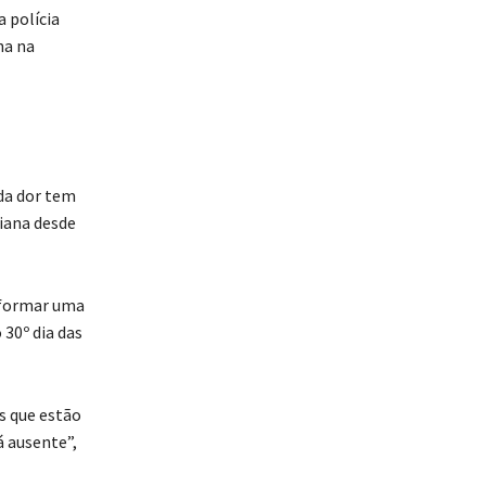
a polícia
ha na
da dor tem
biana desde
e formar uma
 30º dia das
s que estão
á ausente”,