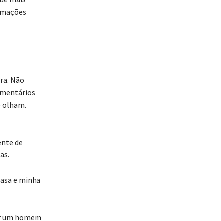
ormações
ora. Não
comentários
e olham.
ente de
as.
casa e minha
aver um homem