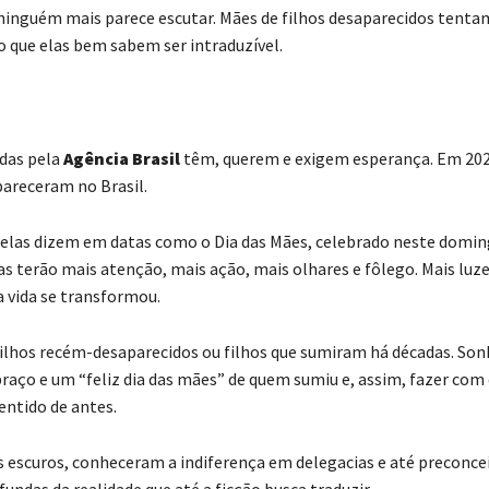
ninguém mais parece escutar. Mães de filhos desaparecidos tenta
 o que elas bem sabem ser intraduzível.
das pela
Agência Brasil
têm, querem e exigem esperança. Em 202
areceram no Brasil.
elas dizem em datas como o Dia das Mães, celebrado neste doming
s terão mais atenção, mais ação, mais olhares e fôlego. Mais luz
a vida se transformou.
ilhos recém-desaparecidos ou filhos que sumiram há décadas. S
raço e um “feliz dia das mães” de quem sumiu e, assim, fazer com 
sentido de antes.
 escuros, conheceram a indiferença em delegacias e até preconcei
undas da realidade que até a ficção busca traduzir.