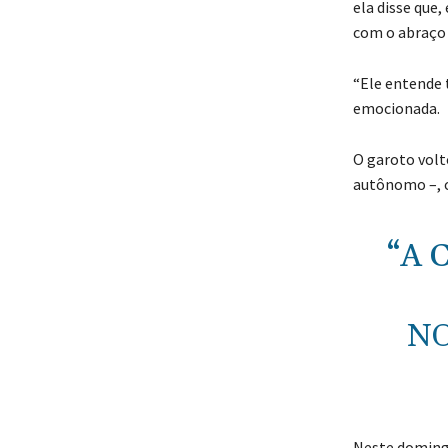
ela disse que
com o abraço d
“Ele entende 
emocionada.
O garoto volt
autônomo –, 
“A 
NO
Neste domingo