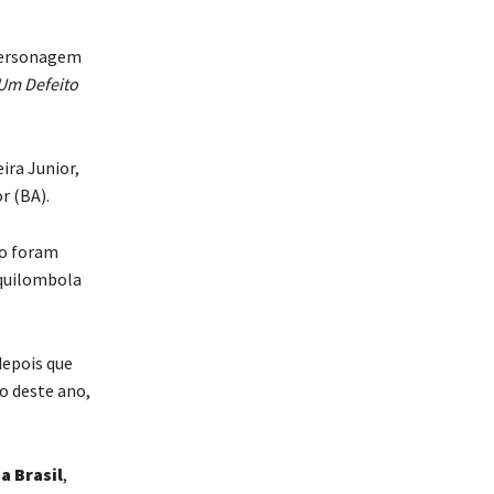
 personagem
Um Defeito
ira Junior,
r (BA).
ão foram
 quilombola
depois que
ro deste ano,
a Brasil
,