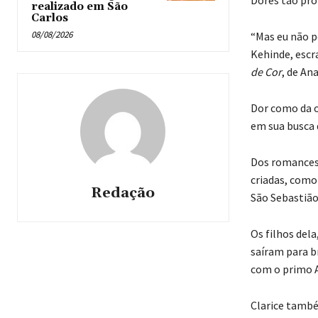
realizado em São
Carlos
08/08/2026
“Mas eu não p
Kehinde, escr
de Cor
, de An
Dor como da o
em sua busca 
Dos romances p
criadas, como
Redação
São Sebastião
Os filhos dela
saíram para br
com o primo A
Clarice també