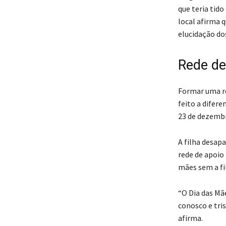
que teria tido
local afirma 
elucidação d
Rede de
Formar uma re
feito a difere
23 de dezembr
A filha desap
rede de apoio 
mães sem a fi
“O Dia das Mã
conosco e tri
afirma.