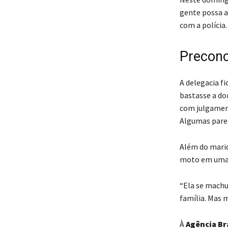
gente possa a
com a polícia
Preconc
A delegacia fi
bastasse a do
com julgament
Algumas parec
Além do marid
moto em uma d
“Ela se machu
família. Mas m
À
Agência Br