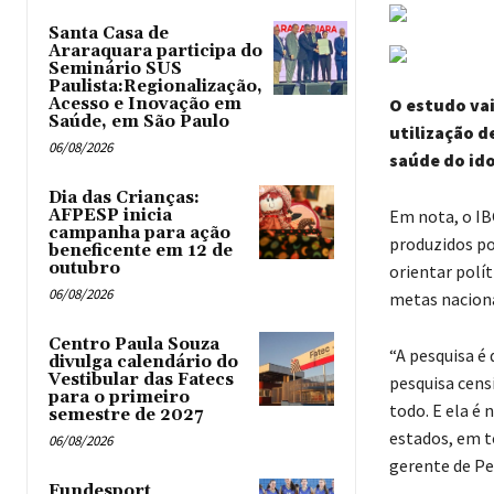
Santa Casa de
Araraquara participa do
Seminário SUS
Paulista:Regionalização,
Acesso e Inovação em
O estudo vai
Saúde, em São Paulo
utilização d
06/08/2026
saúde do id
Dia das Crianças:
AFPESP inicia
Em nota, o IB
campanha para ação
produzidos po
beneficente em 12 de
outubro
orientar polí
06/08/2026
metas naciona
Centro Paula Souza
“A pesquisa é 
divulga calendário do
Vestibular das Fatecs
pesquisa censi
para o primeiro
todo. E ela é 
semestre de 2027
estados, em t
06/08/2026
gerente de Pe
Fundesport