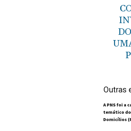
CO
IN
DO
UMA
P
Outras 
A PNS foi a 
temático do
Domicílios (