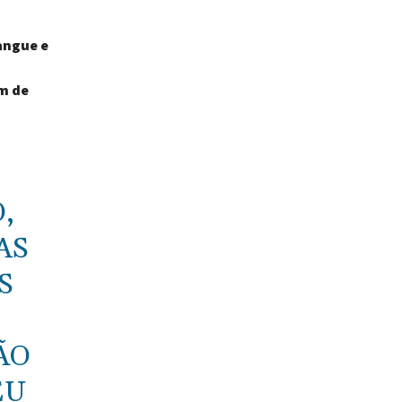
sangue e
m de
,
AS
S
ÃO
EU