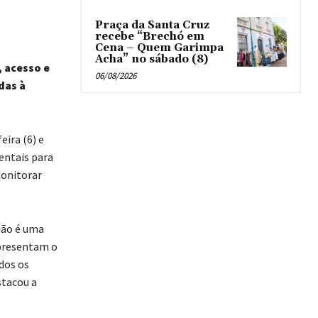
Praça da Santa Cruz
recebe “Brechó em
Cena – Quem Garimpa
Acha” no sábado (8)
, acesso e
06/08/2026
das à
ira (6) e
entais para
monitorar
 não é uma
epresentam o
dos os
stacou a