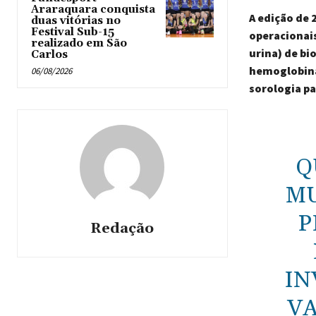
Araraquara conquista
A edição de
duas vitórias no
Festival Sub-15
operacionais
realizado em São
urina) de bi
Carlos
hemoglobina
06/08/2026
sorologia p
Q
MU
P
Redação
IN
VA