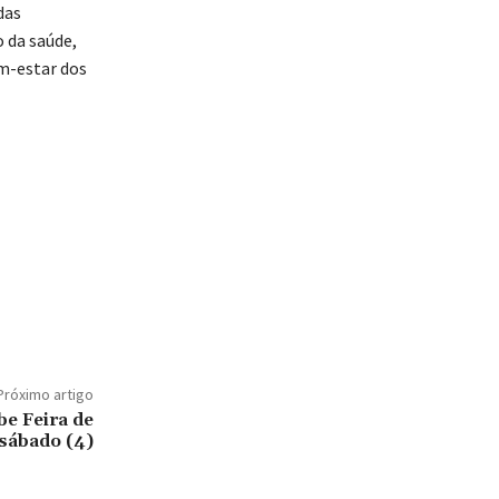
das
 da saúde,
m-estar dos
Próximo artigo
be Feira de
sábado (4)