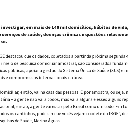
 investigar, em mais de 140 mil domicílios, hábitos de vida
e serviços de saúde, doenças crônicas e questões relaciona
oso.
GE destacou que os dados, coletados a partir da próxima segunda-fe
r meio de pesquisa domiciliar amostral, são considerados fundam
ticas públicas, apoiar a gestão do Sistema Único de Saúde (SUS) e 
is e compromissos internacionais na área.
domiciliar, então, vai na casa das pessoas. É por amostra, ou seja,
tária – a gente não vai a todos, mas vai a alguns e esses alguns r
nacional, então, a gente vai estar pelo Brasil como um todo. Em to
odos os cantinhos, pode ser que vocês vejam o colete do IBGE”, de
squisas de Saúde, Marina Águas.