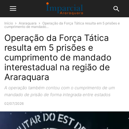
Início
Araraquara
Operação da Força Tática resulta em 5 prisões e
cumprimento de mandado...
Operação da Força Tática
resulta em 5 prisões e
cumprimento de mandado
interestadual na região de
Araraquara
A operação também contou com o cumprimento de um
mandado de prisão de forma integrada entre estados
02/07/2026