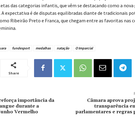
etas das categorias infantis, que vêm se destacando como a nova
 A expectativa é de disputas equilibradas diante de tradicionais po
omo Ribeirão Preto e Franca, que chegam entre as favoritas nas
eminina.
uara
fundesport
medalhas
natação
O Imparcial
Share
reforça importância da
Câmara aprova proj
angue durante a
transparência 
Junho Vermelho
parlamentares e regras 