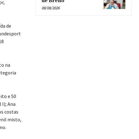
de Breno’
or,
08/08/2026
da de
Fundesport
18
to na
ategoria
ito e 50
 I); Ana
os costas
nil misto,
mo.