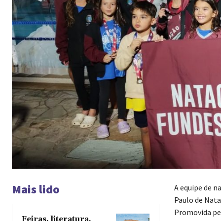
Mais lido
A equipe de n
Paulo de Nataç
Promovida pel
Feiras, literatura,