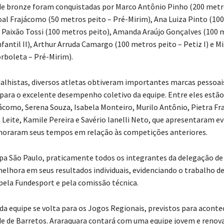
e bronze foram conquistadas por Marco Antônio Pinho (200 metr
al Frajácomo (50 metros peito – Pré-Mirim), Ana Luiza Pinto (10
á Paixão Tossi (100 metros peito), Amanda Araújo Gonçalves (100 
fantil II), Arthur Arruda Camargo (100 metros peito – Petiz I) e M
rboleta – Pré-Mirim).
lhistas, diversos atletas obtiveram importantes marcas pessoai
para o excelente desempenho coletivo da equipe. Entre eles estão
ácomo, Serena Souza, Isabela Monteiro, Murilo Antônio, Pietra F
 Leite, Kamile Pereira e Savério Ianelli Neto, que apresentaram e
horaram seus tempos em relação às competições anteriores.
opa São Paulo, praticamente todos os integrantes da delegação de
elhora em seus resultados individuais, evidenciando o trabalho 
pela Fundesport e pela comissão técnica.
 da equipe se volta para os Jogos Regionais, previstos para acont
ade de Barretos. Araraquara contará com uma equipe jovem e renov