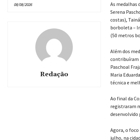
As medalhas d
08/08/2026
Serena Pascho
costas), Tain
borboleta – In
(50 metros bo
Além dos meda
contribuíram 
Paschoal Fraj
Redação
Maria Eduarda
técnica e mel
Ao final da C
registraram m
desenvolvido 
Agora, o foco
julho, na cid