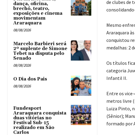
de clubes de t
dança, oficina,
brechó, teatro,
consolidando-
exposições e cinema
movimentam
Araraquara
Mesmo enfrent
08/08/2026
Araraquara às
conquistou re
Marcelo Barbieri será
medalhas: 2 de
2º suplente de Simone
Tebet na disputa pelo
Senado
Os títulos fi
08/08/2026
categoria Juv
Infantil II.
O Dia dos Pais
08/08/2026
Entre os vice
metros livre 
Luiza Pinto, 
Fundesport
Araraquara conquista
(Sênior); Man
duas vitórias no
Festival Sub-15
formado por A
realizado em São
Carlos