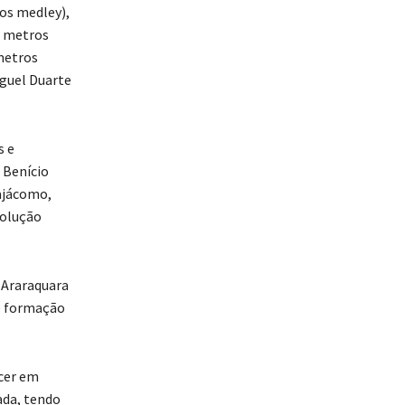
os medley),
0 metros
metros
iguel Duarte
s e
 Benício
rajácomo,
volução
 Araraquara
de formação
ecer em
ada, tendo