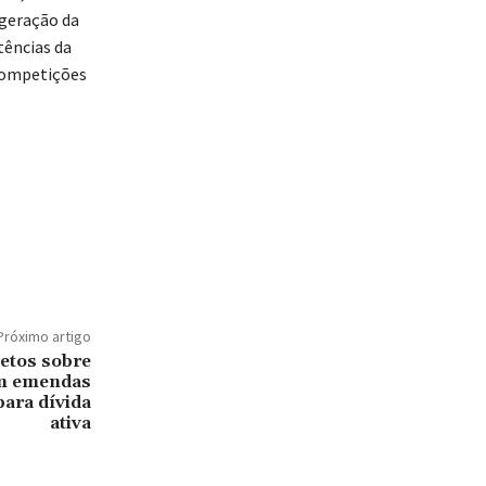
 geração da
tências da
 competições
Próximo artigo
etos sobre
em emendas
para dívida
ativa