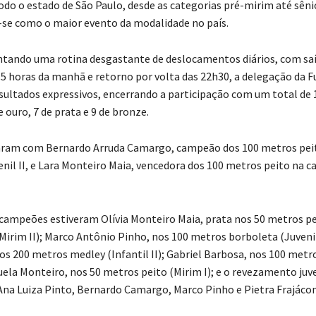
odo o estado de São Paulo, desde as categorias pré-mirim até sêni
se como o maior evento da modalidade no país.
ando uma rotina desgastante de deslocamentos diários, com saí
 5 horas da manhã e retorno por volta das 22h30, a delegação da 
sultados expressivos, encerrando a participação com um total de 
 ouro, 7 de prata e 9 de bronze.
caram com Bernardo Arruda Camargo, campeão dos 100 metros pei
enil II, e Lara Monteiro Maia, vencedora dos 100 metros peito na c
-campeões estiveram Olívia Monteiro Maia, prata nos 50 metros pe
(Mirim II); Marco Antônio Pinho, nos 100 metros borboleta (Juvenil
nos 200 metros medley (Infantil II); Gabriel Barbosa, nos 100 metr
uela Monteiro, nos 50 metros peito (Mirim I); e o revezamento juve
na Luiza Pinto, Bernardo Camargo, Marco Pinho e Pietra Frajáco