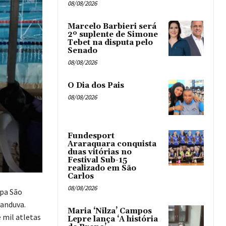
08/08/2026
Marcelo Barbieri será
2º suplente de Simone
Tebet na disputa pelo
Senado
08/08/2026
O Dia dos Pais
08/08/2026
Fundesport
Araraquara conquista
duas vitórias no
Festival Sub-15
realizado em São
Carlos
08/08/2026
opa São
tanduva.
Maria ‘Nilza’ Campos
 mil atletas
Lepre lança ‘A história