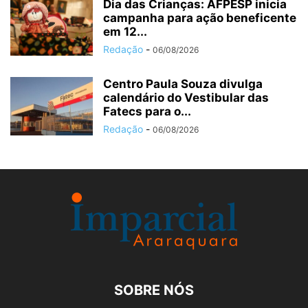
Dia das Crianças: AFPESP inicia
campanha para ação beneficente
em 12...
Redação
-
06/08/2026
Centro Paula Souza divulga
calendário do Vestibular das
Fatecs para o...
Redação
-
06/08/2026
SOBRE NÓS