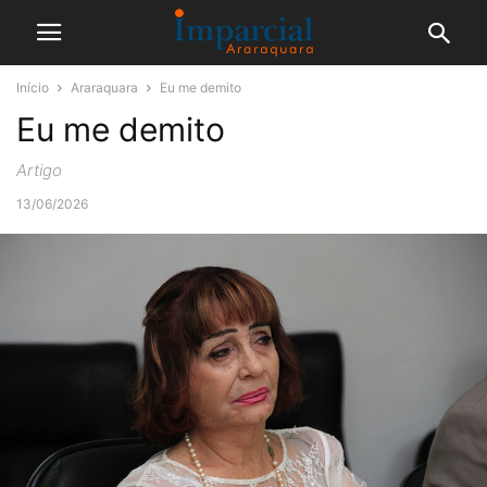
Início
Araraquara
Eu me demito
Eu me demito
Artigo
13/06/2026