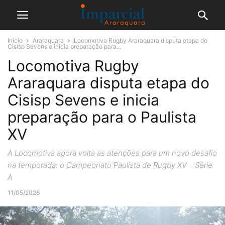
Início
Araraquara
Locomotiva Rugby Araraquara disputa etapa do
Cisisp Sevens e inicia preparação para...
Locomotiva Rugby
Araraquara disputa etapa do
Cisisp Sevens e inicia
preparação para o Paulista
XV
A Locomotiva agora volta as atenções para um novo desafio
na temporada: o Campeonato Paulista de Rugby XV – Série
A
11/05/2026