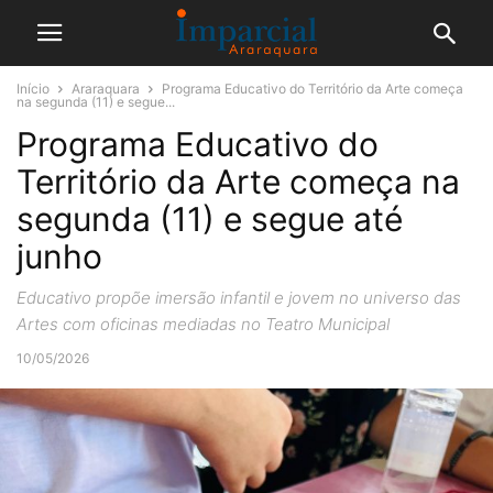
Início
Araraquara
Programa Educativo do Território da Arte começa
na segunda (11) e segue...
Programa Educativo do
Território da Arte começa na
segunda (11) e segue até
junho
Educativo propõe imersão infantil e jovem no universo das
Artes com oficinas mediadas no Teatro Municipal
10/05/2026