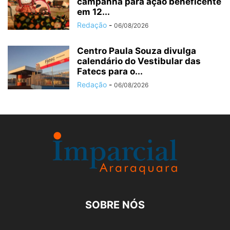
campanha para ação beneficente
em 12...
Redação
-
06/08/2026
Centro Paula Souza divulga
calendário do Vestibular das
Fatecs para o...
Redação
-
06/08/2026
SOBRE NÓS