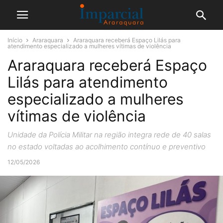
Início
Araraquara
Araraquara receberá Espaço Lilás para
atendimento especializado a mulheres vítimas de violência
Araraquara receberá Espaço
Lilás para atendimento
especializado a mulheres
vítimas de violência
Unidade da Polícia Militar na região integra rede de 40 salas
no estado voltadas ao acolhimento contínuo e preventivo
12/05/2026