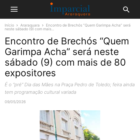
Início
Araraquara
Encontro de Brechós “Quem Garimpa Acha” será
neste sábado (9) com mais...
Encontro de Brechós “Quem
Garimpa Acha” será neste
sábado (9) com mais de 80
expositores
É o “pré” Dia das Mães na Praça Pedro de Toledo; feira ainda
tem programação cultural variada
09/05/2026