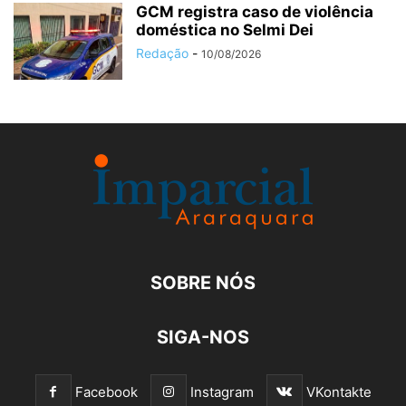
GCM registra caso de violência
doméstica no Selmi Dei
Redação
-
10/08/2026
SOBRE NÓS
SIGA-NOS
Facebook
Instagram
VKontakte