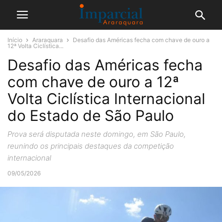
Início
Araraquara
Desafio das Américas fecha com chave de ouro a
12ª Volta Ciclística...
Desafio das Américas fecha
com chave de ouro a 12ª
Volta Ciclística Internacional
do Estado de São Paulo
Prova será disputada neste domingo, em São Paulo,
reunindo os principais destaques da competição
internacional
09/05/2026