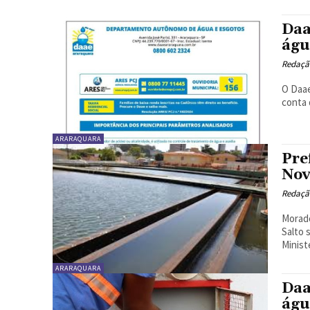
Daa
águ
Redaçã
O Daae
conta 
ARARAQUARA
Pre
Nov
Redaçã
Morado
Salto 
Minist
ARARAQUARA
Daa
águ