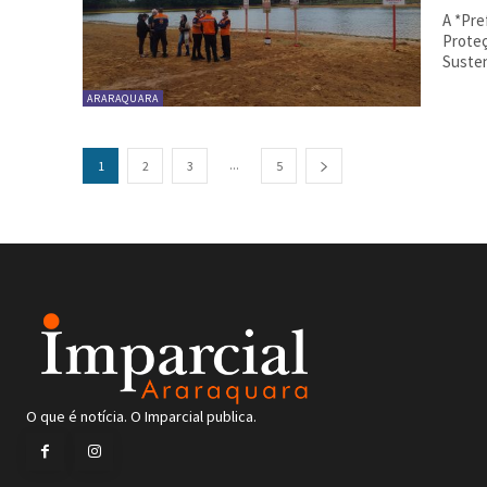
A *Pre
Proteç
Susten
ARARAQUARA
...
1
2
3
5
O que é notícia. O Imparcial publica.