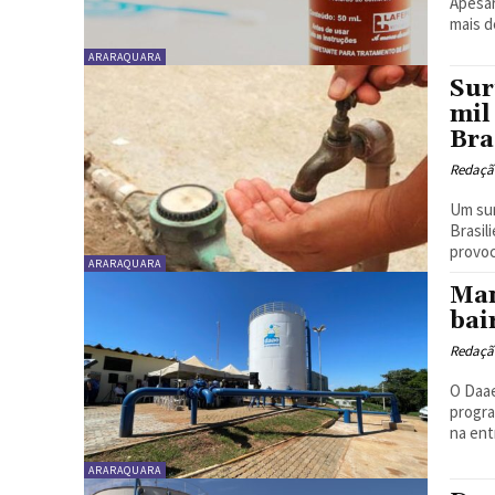
Apesar
mais d
ARARAQUARA
Sur
mil
Bra
Redaçã
Um sur
Brasil
provoc
ARARAQUARA
Man
bai
Redaçã
O Daae
progra
na ent
ARARAQUARA