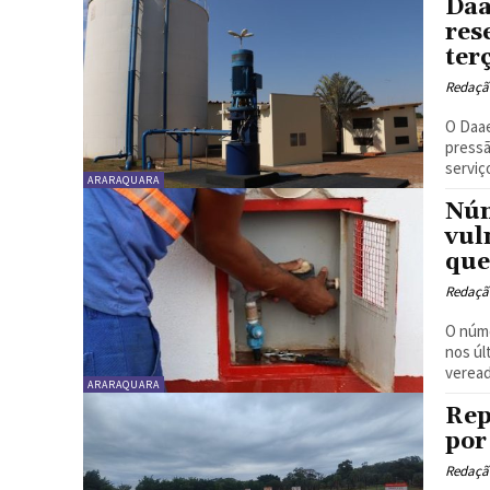
Daa
res
ter
Redaçã
O Daae
pressã
serviço
ARARAQUARA
Núm
vul
que
Redaçã
O núm
nos úl
veread
ARARAQUARA
Rep
por
Redaçã