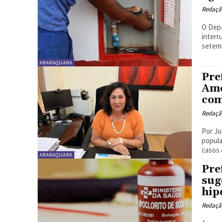
Redaçã
O Depa
interr
setemb
ARARAQUARA
Pre
Amé
com
Redaçã
Por José Augus
popula
casos e
ARARAQUARA
Pre
sug
hip
Redaçã