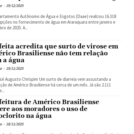
o
-
19/12/2025
rtamento Autônomo de Água e Esgotos (Daae) realizou 16.318
upções no fornecimento de água em Araraquara entre janeiro e
ro de 2025. A...
feita acredita que surto de virose em
rico Brasiliense não tem relação
 a água
o
-
19/11/2025
to Chrispim Um surto de diarreia vem assustando a
ção de Américo Brasiliense há cerca de um mês. Já são 2.111
...
feitura de Américo Brasiliense
ere aos moradores o uso de
oclorito na água
o
-
18/11/2025