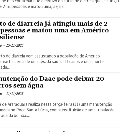
 de não confirmar que o motivo do surto de diarreia que já atingiu
e 2 mil pessoas e matou uma, seja a...
to de diarreia já atingiu mais de 2
 pessoas e matou uma em Américo
siliense
o
-
15/11/2025
to de diarreia vem assustando a população de Américo
iense há cerca de um mês. Já são 2.111 casos e uma morte
ada...
utenção do Daae pode deixar 20
rros sem água
o
-
11/11/2025
 de Araraquara realiza nesta terça-feira (11) uma manutenção
mada no Poço Santa Lúcia, com substituição de uma tubulação
rada da bomba....