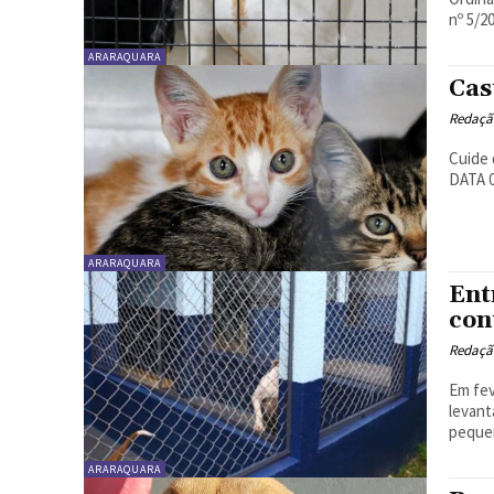
nº 5/20
ARARAQUARA
Cas
Redaçã
Cuide 
ARARAQUARA
Ent
con
Redaçã
Em fev
levant
pequen
ARARAQUARA