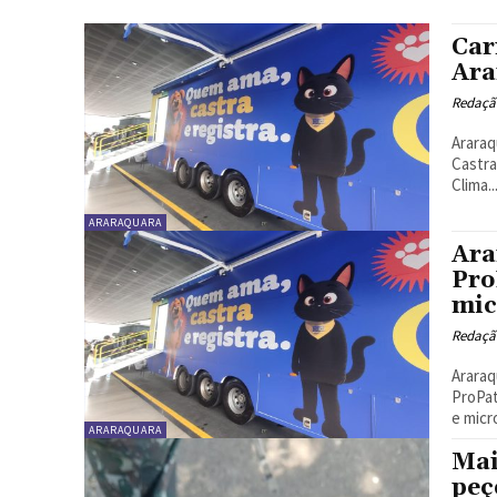
Car
Ara
Redaçã
Araraq
Castra
Clima..
ARARAQUARA
Ara
Pro
mic
Redaçã
Araraq
ProPat
e micr
ARARAQUARA
Mai
peç