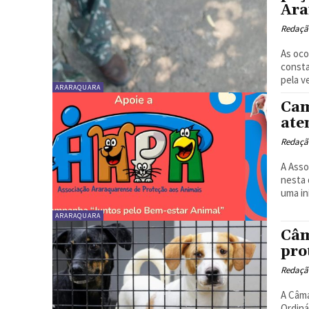
Ara
Redaçã
As oco
consta
pela v
ARARAQUARA
Cam
ate
Redaçã
A Asso
nesta 
uma in
ARARAQUARA
Câm
pro
Redaçã
A Câma
Ordiná