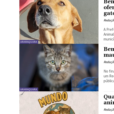
Bem
ofe
gat
Redaçã
A Pref
Animal
municíp
ARARAQUARA
Bem
mau
Redaçã
No fin
um Req
ARARAQUARA
Qua
ani
Redaçã