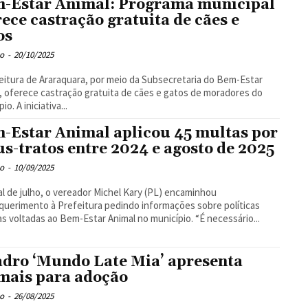
-Estar Animal: Programa municipal
rece castração gratuita de cães e
os
o
-
20/10/2025
eitura de Araraquara, por meio da Subsecretaria do Bem-Estar
, oferece castração gratuita de cães e gatos de moradores do
io. A iniciativa...
-Estar Animal aplicou 45 multas por
s-tratos entre 2024 e agosto de 2025
o
-
10/09/2025
al de julho, o vereador Michel Kary (PL) encaminhou
uerimento à Prefeitura pedindo informações sobre políticas
públicas voltadas ao Bem-Estar Animal no município. “É necessário...
dro ‘Mundo Late Mia’ apresenta
mais para adoção
o
-
26/08/2025