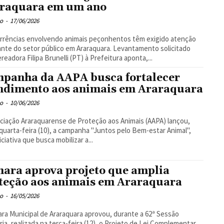
raquara em um ano
o
-
17/06/2026
rrências envolvendo animais peçonhentos têm exigido atenção
nte do setor público em Araraquara. Levantamento solicitado
ereadora Filipa Brunelli (PT) à Prefeitura aponta,...
panha da AAPA busca fortalecer
ndimento aos animais em Araraquara
o
-
10/06/2026
ciação Araraquarense de Proteção aos Animais (AAPA) lançou,
quarta-feira (10), a campanha "Juntos pelo Bem-estar Animal",
iciativa que busca mobilizar a...
ara aprova projeto que amplia
teção aos animais em Araraquara
o
-
16/05/2026
ra Municipal de Araraquara aprovou, durante a 62ª Sessão
ria, realizada na terça-feira (12), o Projeto de Lei Complementar