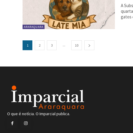
A Subs
quarta
gatos 
ARARAQUARA
...
1
2
3
10
O que é notícia. O Imparcial publica.