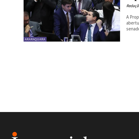
Redaçã
A Prop
abertu
senado
ARARAQUARA