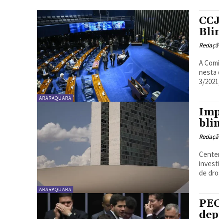
CCJ
Bli
Redaçã
A Comi
nesta 
3/2021
ARARAQUARA
Imp
bli
Redaçã
Cente
invest
de dro
ARARAQUARA
PEC
dep