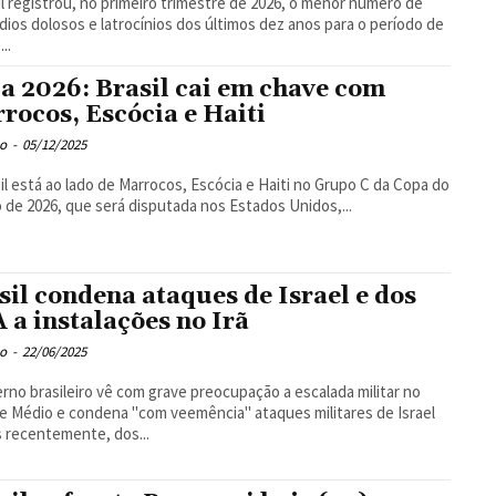
l registrou, no primeiro trimestre de 2026, o menor número de
dios dolosos e latrocínios dos últimos dez anos para o período de
...
a 2026: Brasil cai em chave com
rocos, Escócia e Haiti
o
-
05/12/2025
il está ao lado de Marrocos, Escócia e Haiti no Grupo C da Copa do
de 2026, que será disputada nos Estados Unidos,...
sil condena ataques de Israel e dos
 a instalações no Irã
o
-
22/06/2025
rno brasileiro vê com grave preocupação a escalada militar no
e Médio e condena "com veemência" ataques militares de Israel
s recentemente, dos...