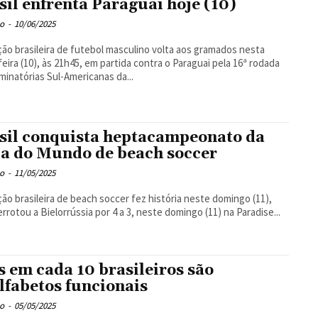
sil enfrenta Paraguai hoje (10)
o
-
10/06/2025
ção brasileira de futebol masculino volta aos gramados nesta
feira (10), às 21h45, em partida contra o Paraguai pela 16ª rodada
iminatórias Sul-Americanas da...
sil conquista heptacampeonato da
a do Mundo de beach soccer
o
-
11/05/2025
ção brasileira de beach soccer fez história neste domingo (11),
errotou a Bielorrússia por 4 a 3, neste domingo (11) na Paradise...
s em cada 10 brasileiros são
lfabetos funcionais
o
-
05/05/2025