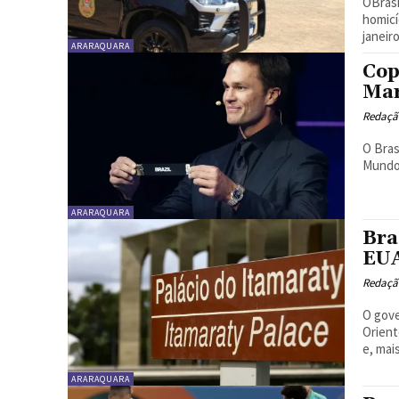
OBrasi
homicí
janeiro
ARARAQUARA
Cop
Mar
Redaçã
O Bras
Mundo 
ARARAQUARA
Bra
EUA
Redaçã
O gove
Orient
e, mai
ARARAQUARA