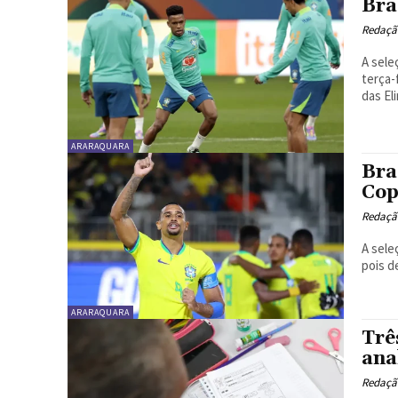
Bra
Redaçã
A sele
terça-
das El
ARARAQUARA
Bra
Cop
Redaçã
A sele
pois d
ARARAQUARA
Trê
ana
Redaçã