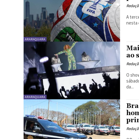
Redaçã
A terc
nesta 
ARARAQUARA
Mai
ao 
Redaçã
O show
sábado
da...
ARARAQUARA
Bra
hom
pri
Redaçã