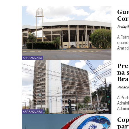
Gue
Cor
Redaçã
A Ferr
quando
Araraq
ARARAQUARA
Pre
na 
Bra
Redaçã
A Pref
Admini
Admini
ARARAQUARA
Cop
par