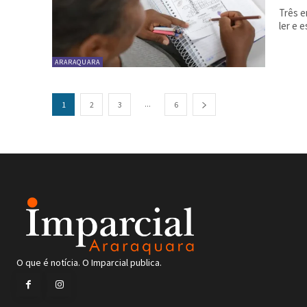
Três e
ler e 
ARARAQUARA
...
1
2
3
6
O que é notícia. O Imparcial publica.