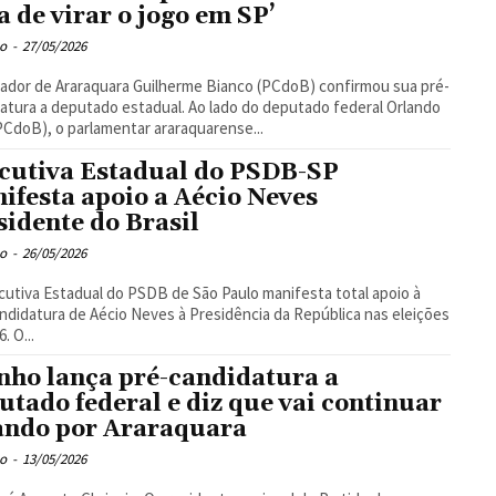
a de virar o jogo em SP’
o
-
27/05/2026
ador de Araraquara Guilherme Bianco (PCdoB) confirmou sua pré-
atura a deputado estadual. Ao lado do deputado federal Orlando
(PCdoB), o parlamentar araraquarense...
cutiva Estadual do PSDB-SP
ifesta apoio a Aécio Neves
sidente do Brasil
o
-
26/05/2026
cutiva Estadual do PSDB de São Paulo manifesta total apoio à
ndidatura de Aécio Neves à Presidência da República nas eleições
de 2026. O...
nho lança pré-candidatura a
utado federal e diz que vai continuar
ando por Araraquara
o
-
13/05/2026