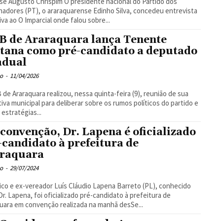
to Chrispim O presidente nacional do Partido dos
hadores (PT), o araraquarense Edinho Silva, concedeu entrevista
iva ao O Imparcial onde falou sobre...
 de Araraquara lança Tenente
tana como pré-candidato a deputado
adual
o
-
11/04/2026
de Araraquara realizou, nessa quinta-feira (9), reunião de sua
iva municipal para deliberar sobre os rumos políticos do partido e
 estratégias...
convenção, Dr. Lapena é oficializado
-candidato à prefeitura de
raquara
o
-
29/07/2024
co e ex-vereador Luís Cláudio Lapena Barreto (PL), conhecido
r. Lapena, foi oficializado pré-candidato à prefeitura de
uara em convenção realizada na manhã desSe...