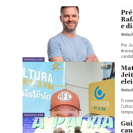
Pré
Raf
e d
Redaçã
Por José Augus
Araraq
candid
ARARAQUARA
Mat
Jei
ele
Redaçã
O comu
Cultur
tempor
ARARAQUARA
Gui
can