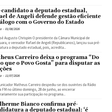
-candidato a deputado estadual,
ael de Angeli defende gestão eficiente
iálogo com o Governo do Estado
o
-
01/08/2026
to Chrispim O presidente da Câmara Municipal de
uara, o vereador Rafael de Angeli (Republicanos), lançou sua pré-
atura a deputado estadual, pois, acredita...
heus Carreiro deixa o programa “Do
to que o Povo Gosta” para disputar as
ições
o
-
11/07/2026
nicador Matheus Carreiro despediu-se dos ouvintes da Rádio
a FM no último domingo, 28 de junho, ao encerrar
ariamente sua participação no programa...
lherme Bianco confirma pré-
didatura a deputado estadual: ‘é