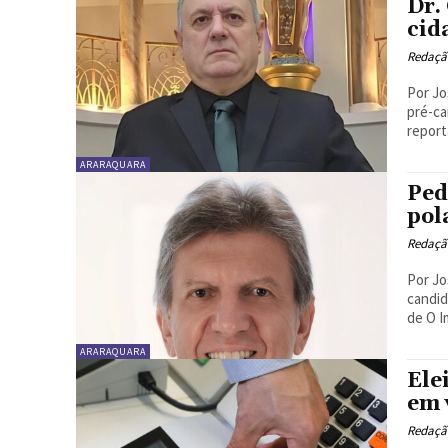
Dr.
cid
Redaçã
Por José August
pré-ca
report
ARARAQUARA
Ped
pol
Redaçã
Por José Augusto
candid
de O I
ARARAQUARA
Ele
em 
Redaçã