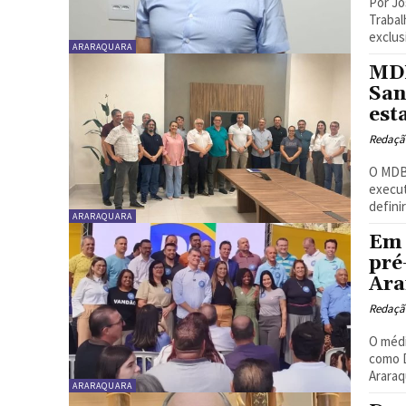
Por José Augus
Trabal
exclus
ARARAQUARA
MDB
San
est
Redaçã
O MDB 
execut
definir
ARARAQUARA
Em 
pré
Ara
Redaçã
O médi
como D
Araraq
ARARAQUARA