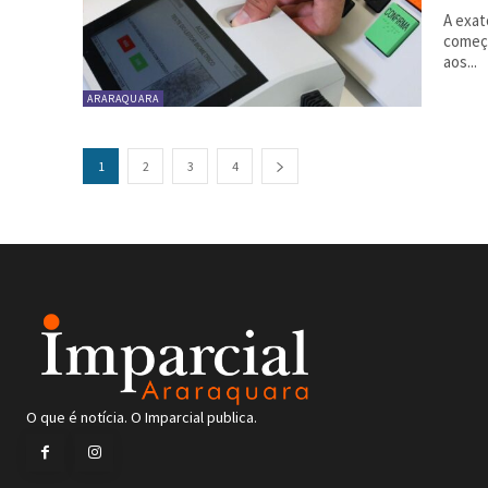
A exat
começa
aos...
ARARAQUARA
1
2
3
4
O que é notícia. O Imparcial publica.