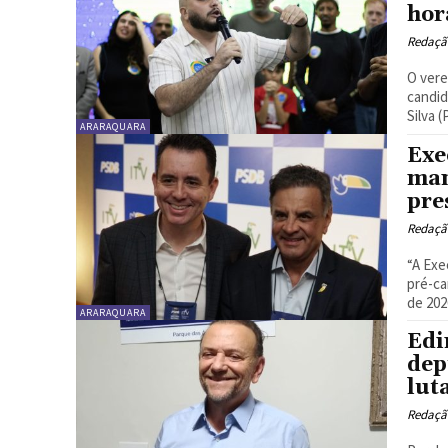
hor
Redaçã
O vere
candid
Silva 
ARARAQUARA
Exe
man
pre
Redaçã
“A Exe
pré-ca
ARARAQUARA
Edi
dep
lut
Redaçã