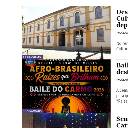
Des
Cul
dep
Redaçã
No fer
Cultur
ARARAQUARA
Bai
des
Redaçã
A Sema
para q
“Raíze
ARARAQUARA
Sem
Car