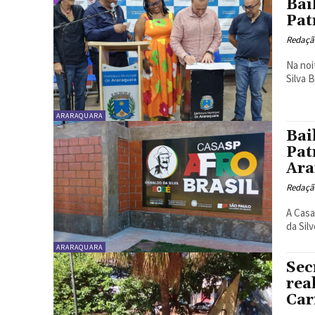
Bai
Pat
Redaçã
Na noi
Silva 
ARARAQUARA
Bai
Pat
Ara
Redaçã
A Casa
da Silv
ARARAQUARA
Sec
rea
Ca