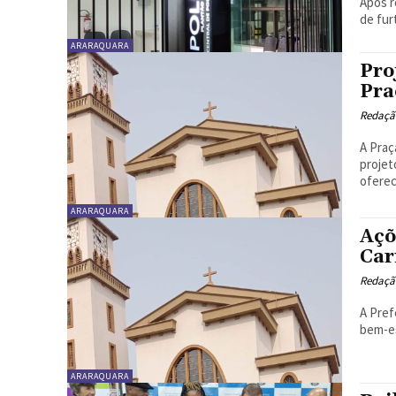
Após 
de fur
ARARAQUARA
Pro
Pra
Redaçã
A Praç
projet
oferec
ARARAQUARA
Açõ
Car
Redaçã
A Pref
bem-es
ARARAQUARA