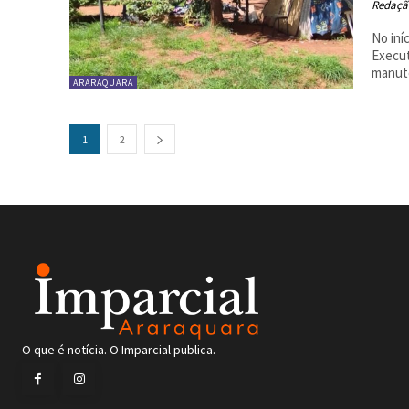
Redaçã
No iní
Execut
manute
ARARAQUARA
1
2
O que é notícia. O Imparcial publica.