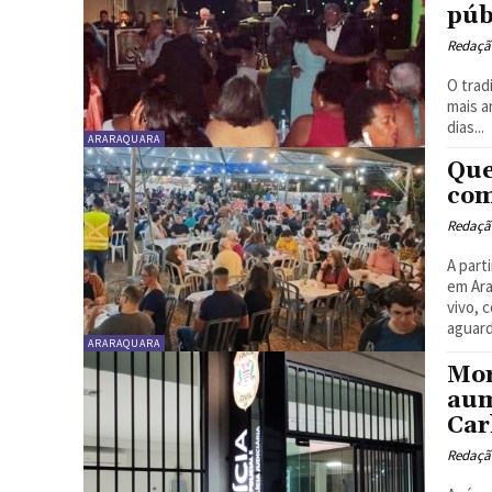
púb
Redaçã
O trad
mais a
dias...
ARARAQUARA
Que
com
Redaçã
A part
em Ara
vivo, 
aguar
ARARAQUARA
Mor
aum
Car
Redaçã