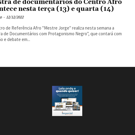
tra de documentários do Centro Afro
ntece nesta terça (13) e quarta (14)
o
-
12/12/2022
ro de Referência Afro "Mestre Jorge" realiza nesta semana a
ra de Documentários com Protagonismo Negro", que contará com
ão e debate em...