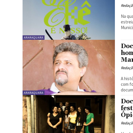
Redaçã
Na qua
estrei
Municip
ARARAQUARA
Doc
hom
Mar
Redaçã
A hist
com fo
docume
ARARAQUARA
Doc
fes
Ópi
Redaçã