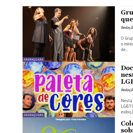
Gru
que
Redaçã
O Grup
o mini
de...
ARARAQUARA
Doc
nes
LG
Redaçã
Nesta 
LGBTQI
exibiç
ARARAQUARA
Col
sob