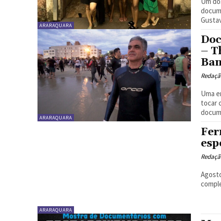
Um dos
docume
Gustav
ARARAQUARA
Doc
– T
Ban
Redaçã
Uma e
tocar 
docume
ARARAQUARA
Fer
esp
Redaçã
Agosto
comple
ARARAQUARA