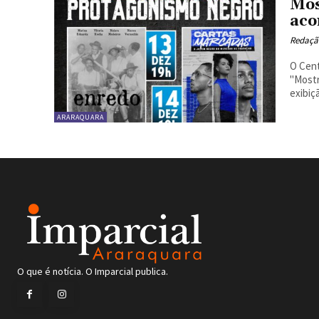
Mos
aco
Redaçã
O Cent
"Most
exibiç
ARARAQUARA
O que é notícia. O Imparcial publica.