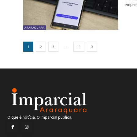
empreg
ARARAQUARA
...
1
2
3
11
O que é notícia. O Imparcial publica.