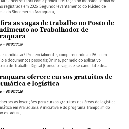
uara encerrou abril com a primeira retração no mercado formal de
ho registrada em 2026. Segundo levantamento do Núcleo de
ia do Sincomercio Araraquara,...
fira as vagas de trabalho no Posto de
ndimento ao Trabalhador de
raquara
o
-
09/06/2026
se candidatar? Presencialmente, comparecendo ao PAT com
ulo e documentos pessoais;Online, por meio do aplicativo
teira de Trabalho Digital (Consulte vagas e se candidate de...
raquara oferece cursos gratuitos de
ormática e logística
o
-
05/06/2026
abertas as inscrições para cursos gratuitos nas áreas de logística
rmática em Araraquara. A iniciativa é do programa Trampolim do
o estadual,...