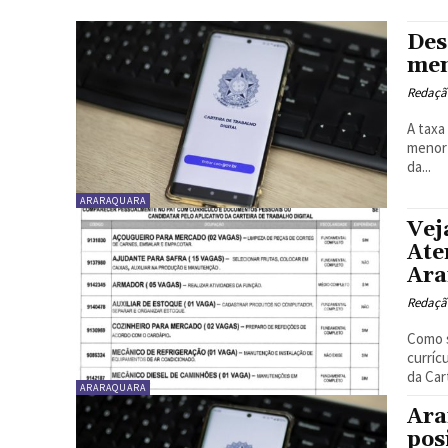
Des
men
Redaçã
A taxa
menor 
da...
ARARAQUARA
Vej
Ate
Ara
Redaçã
Como 
curríc
da Car
ARARAQUARA
Ara
pos