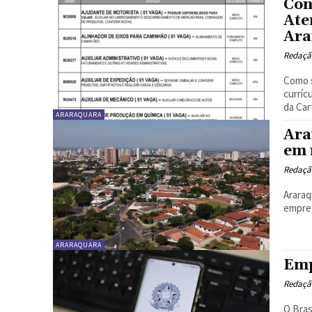
Con
Ate
Ara
Redaçã
Como 
curríc
da Car
ARARAQUARA
Ara
em 
Redaçã
Araraq
empreg
ARARAQUARA
Emp
Redaçã
O Bras