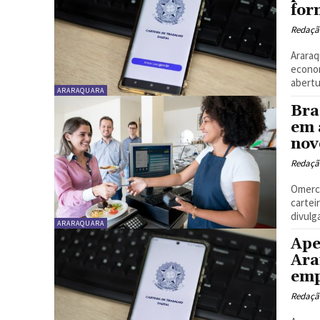
for
Redaçã
Araraq
econom
abertu
ARARAQUARA
Bra
em 
nov
Redaçã
Omerca
cartei
divulg
ARARAQUARA
Ape
Ara
emp
Redaçã