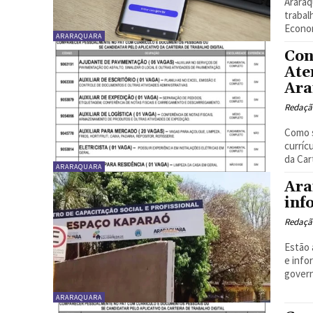
Araraq
trabal
Econom
ARARAQUARA
Con
Ate
Ara
Redaçã
Como 
curríc
da Car
ARARAQUARA
Ara
inf
Redaçã
Estão 
e info
govern
ARARAQUARA