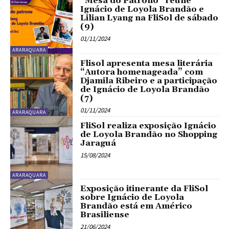
“Mesa do Patrono” reúne
Ignácio de Loyola Brandão e
Lilian Lyang na FliSol de sábado
(9)
01/11/2024
ARARAQUARA
Flisol apresenta mesa literária
“Autora homenageada” com
Djamila Ribeiro e a participação
de Ignácio de Loyola Brandão
(7)
01/11/2024
ARARAQUARA
FliSol realiza exposição Ignácio
de Loyola Brandão no Shopping
Jaraguá
15/08/2024
ARARAQUARA
Exposição itinerante da FliSol
sobre Ignácio de Loyola
Brandão está em Américo
Brasiliense
21/06/2024