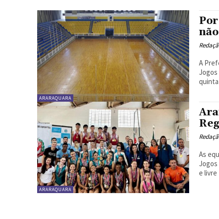
Por
não
Redaçã
A Pref
Jogos 
quinta-
ARARAQUARA
Ara
Reg
Redaçã
As equ
Jogos 
e livre
ARARAQUARA