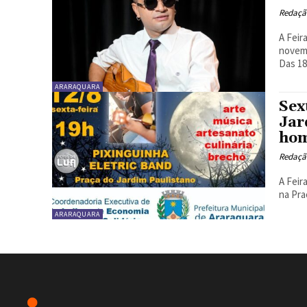
Redaçã
A Feir
novemb
Das 18
ARARAQUARA
Sex
Jar
hom
Redaçã
A Feir
na Pra
ARARAQUARA