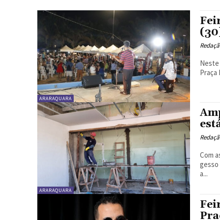
Fei
(30
Redaçã
Neste 
Praça 
ARARAQUARA
Amp
est
Redaçã
Com as
gesso 
a...
ARARAQUARA
Fei
Pra