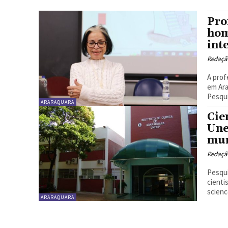
Pro
hom
int
Redaçã
A prof
em Ara
Pesqui
ARARAQUARA
Cie
Une
mu
Redaçã
Pesqui
cienti
scienc
ARARAQUARA