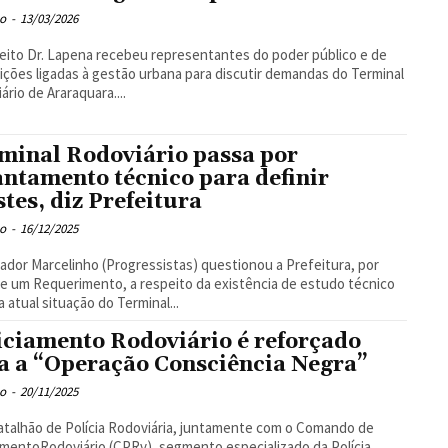
o
-
13/03/2026
eito Dr. Lapena recebeu representantes do poder público e de
uições ligadas à gestão urbana para discutir demandas do Terminal
ário de Araraquara....
minal Rodoviário passa por
antamento técnico para definir
stes, diz Prefeitura
o
-
16/12/2025
ador Marcelinho (Progressistas) questionou a Prefeitura, por
e um Requerimento, a respeito da existência de estudo técnico
a atual situação do Terminal...
iciamento Rodoviário é reforçado
a a “Operação Consciência Negra”
o
-
20/11/2025
atalhão de Polícia Rodoviária, juntamente com o Comando de
amentoRodoviário (CPRv), segmento especializado da Polícia