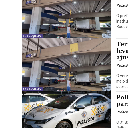
Redaçã
O pref
instit
Rodovi
ARARAQUARA
Ter
lev
aju
Redaçã
O vere
meio d
sobre 
ARARAQUARA
Pol
par
Redaçã
O 3º B
Polici