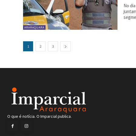
No dia
juntam
segmen
ARARAQUARA
1
2
3
O que é notícia. O Imparcial publica.