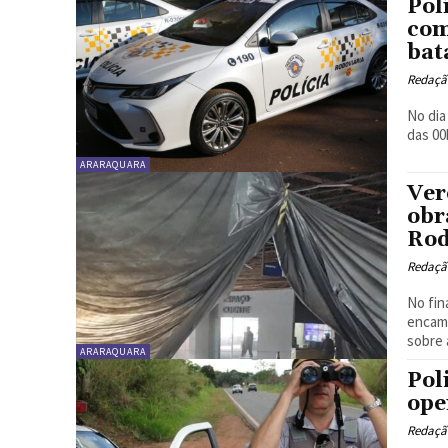
Pol
com
bat
Redaçã
No dia
das 00
ARARAQUARA
Ver
obr
Rod
Redaçã
No fin
encami
sobre 
ARARAQUARA
Pol
ope
Redaçã