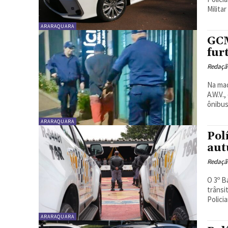
Milita
ARARAQUARA
GCM
fur
Redaçã
Na mad
A.W.V.
ônibus.
ARARAQUARA
Pol
aut
Redaçã
O 3º B
trânsi
Polici
ARARAQUARA