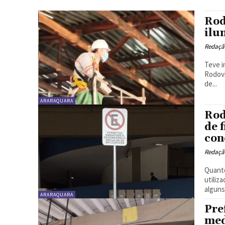
Rod
ilu
Redaçã
Teve i
Rodovi
de...
ARARAQUARA
Rod
de 
con
Redaçã
Quanto
utiliz
alguns
ARARAQUARA
Pre
med