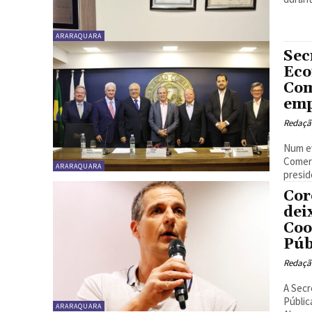
ARARAQUARA
Sec
Eco
Com
emp
Redaçã
Num ev
Comerc
ARARAQUARA
presid
Cor
dei
Coo
Púb
Redaçã
A Secr
Públic
ARARAQUARA