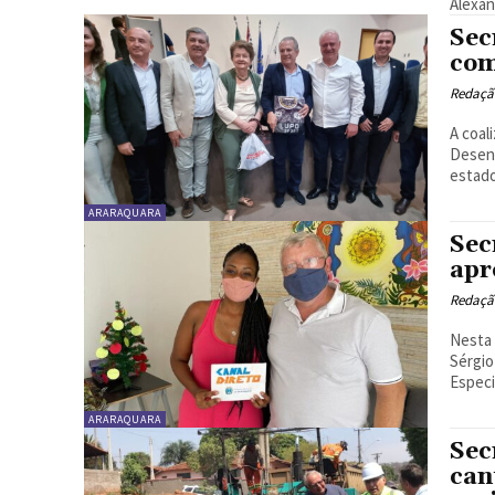
Alexan
Sec
com
Redaçã
A coal
Desenv
estado
ARARAQUARA
Sec
apr
Redaçã
Nesta 
Sérgio
Especia
ARARAQUARA
Sec
can