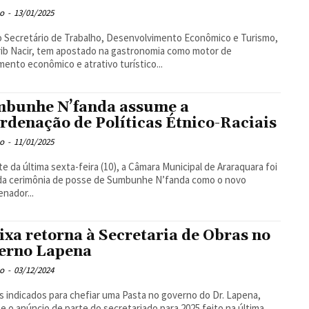
o
-
13/01/2025
 Secretário de Trabalho, Desenvolvimento Econômico e Turismo,
rib Nacir, tem apostado na gastronomia como motor de
mento econômico e atrativo turístico...
bunhe N’fanda assume a
rdenação de Políticas Étnico-Raciais
o
-
11/01/2025
te da última sexta-feira (10), a Câmara Municipal de Araraquara foi
da cerimônia de posse de Sumbunhe N’fanda como o novo
nador...
ixa retorna à Secretaria de Obras no
erno Lapena
o
-
03/12/2024
 indicados para chefiar uma Pasta no governo do Dr. Lapena,
e o anúncio de parte do secretariado para 2025 feito na última...