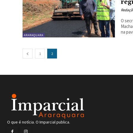
reg
Redaçã
O secr
Machad
na pav
ARARAQUARA
1
2
O que é notícia. O Imparcial publica.