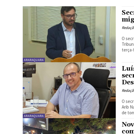
Sec
mig
Redaçã
O secr
Tribun
terça-
ARARAQUARA
Luí
sec
Des
Redaçã
O secr
Arib N
ARARAQUARA
Nov
com