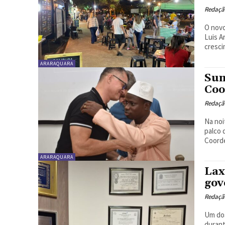
Redaçã
O novo
Luis A
cresci
ARARAQUARA
Sum
Coo
Redaçã
Na noi
palco 
Coorde
ARARAQUARA
Lax
gov
Redaçã
Um dos
durant