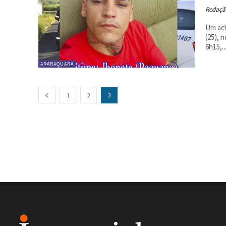
Redaçã
Um aci
(25), 
6h15,..
ARARAQUARA
1
2
3