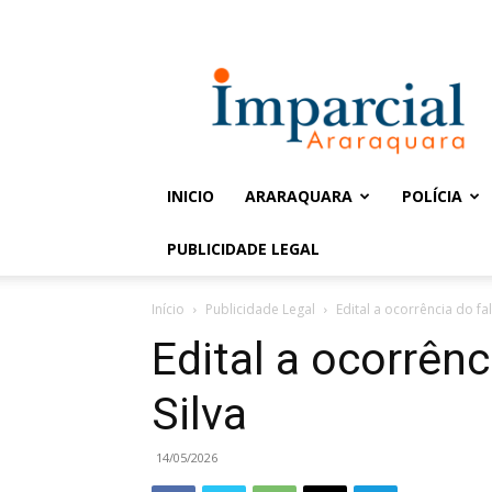
Entrar / Cadastrar
Jornal
Imparcial
INICIO
ARARAQUARA
POLÍCIA
PUBLICIDADE LEGAL
Início
Publicidade Legal
Edital a ocorrência do fa
Edital a ocorrên
Silva
14/05/2026