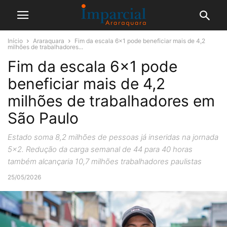
Início
Araraquara
Fim da escala 6×1 pode beneficiar mais de 4,2
milhões de trabalhadores...
Fim da escala 6×1 pode
beneficiar mais de 4,2
milhões de trabalhadores em
São Paulo
Estado soma 8,2 milhões de pessoas já inseridas na jornada
5x2. Redução da carga semanal de 44 para 40 horas
também alcançaria 10,7 milhões trabalhadores paulistas
25/05/2026