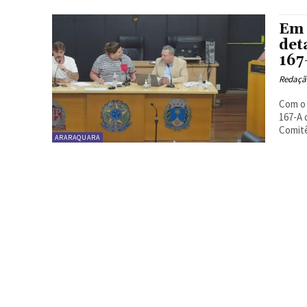
Em 
det
167
Redaçã
Com o 
167-A 
Comitê
ARARAQUARA