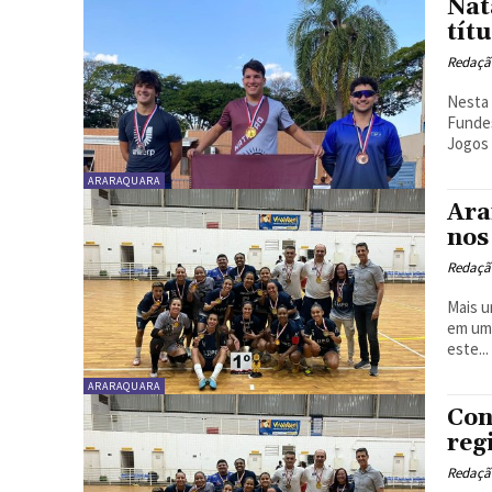
Nat
tít
Redaçã
Nesta 
Funde
Jogos 
ARARAQUARA
Ara
nos
Redaçã
Mais u
em um 
este...
ARARAQUARA
Con
reg
Redaçã