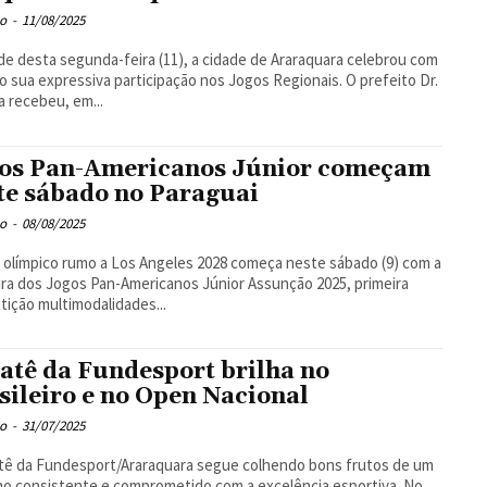
o
-
11/08/2025
de desta segunda-feira (11), a cidade de Araraquara celebrou com
o sua expressiva participação nos Jogos Regionais. O prefeito Dr.
 recebeu, em...
os Pan-Americanos Júnior começam
te sábado no Paraguai
o
-
08/08/2025
o olímpico rumo a Los Angeles 2028 começa neste sábado (9) com a
ra dos Jogos Pan-Americanos Júnior Assunção 2025, primeira
ição multimodalidades...
atê da Fundesport brilha no
sileiro e no Open Nacional
o
-
31/07/2025
tê da Fundesport/Araraquara segue colhendo bons frutos de um
ho consistente e comprometido com a excelência esportiva. No