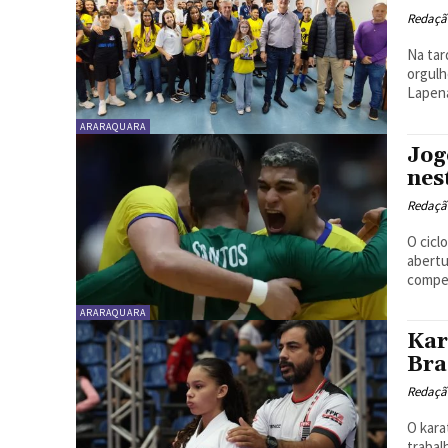
Redaçã
Na tar
orgulh
Lapena
ARARAQUARA
Jog
nes
Redaçã
O cicl
abertu
compet
ARARAQUARA
Kar
Bra
Redaçã
O kara
trabal