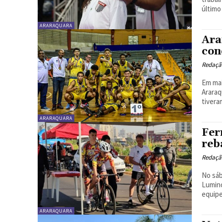
último
ARARAQUARA
Ara
con
Redaçã
Em mai
Araraq
tiveram
ARARAQUARA
Fer
reb
Redaçã
No sáb
Lumino
equipe
ARARAQUARA