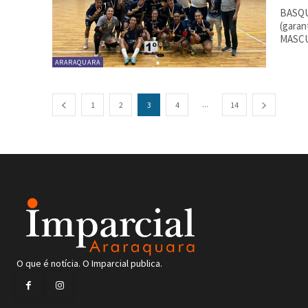
BASQU
(garan
MASCUL
ARARAQUARA
...
1
2
3
4
14
O que é notícia. O Imparcial publica.