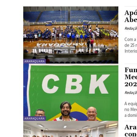
Apó
Abe
Redaçã
Com a 
de 25 
Interior
ARARAQUARA
Fun
Mee
202
Redaçã
A equi
no Mee
a domi
ARARAQUARA
Ara
con