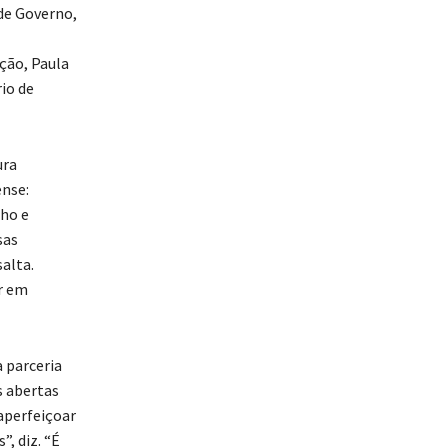
 de Governo,
ção, Paula
io de
ura
nse:
nho e
sas
salta.
r em
a parceria
s abertas
aperfeiçoar
, diz. “É