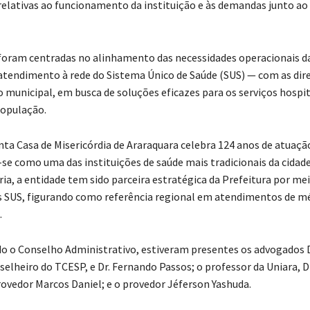
elativas ao funcionamento da instituição e às demandas junto ao
 foram centradas no alinhamento das necessidades operacionais d
atendimento à rede do Sistema Único de Saúde (SUS) — com as dire
 municipal, em busca de soluções eficazes para os serviços hospi
população.
nta Casa de Misericórdia de Araraquara celebra 124 anos de atuaçã
se como uma das instituições de saúde mais tradicionais da cidade
ria, a entidade tem sido parceira estratégica da Prefeitura por me
SUS, figurando como referência regional em atendimentos de mé
.
 o Conselho Administrativo, estiveram presentes os advogados 
elheiro do TCESP, e Dr. Fernando Passos; o professor da Uniara, D
provedor Marcos Daniel; e o provedor Jéferson Yashuda.