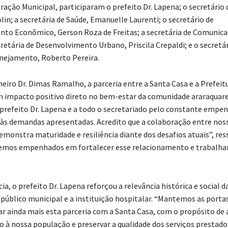
ração Municipal, participaram o prefeito Dr. Lapena; o secretário
in; a secretária de Saúde, Emanuelle Laurenti; o secretário de
to Econômico, Gerson Roza de Freitas; a secretária de Comunica
retária de Desenvolvimento Urbano, Priscila Crepaldi; e o secretár
nejamento, Roberto Pereira.
heiro Dr. Dimas Ramalho, a parceria entre a Santa Casa e a Prefeit
 impacto positivo direto no bem-estar da comunidade araraquare
prefeito Dr. Lapena e a todo o secretariado pelo constante empe
 às demandas apresentadas. Acredito que a colaboração entre nos
emonstra maturidade e resiliência diante dos desafios atuais”, res
mos empenhados em fortalecer esse relacionamento e trabalha
, o prefeito Dr. Lapena reforçou a relevância histórica e social d
 público municipal e a instituição hospitalar. “Mantemos as porta
ar ainda mais esta parceria com a Santa Casa, com o propósito de 
 à nossa população e preservar a qualidade dos serviços prestados”