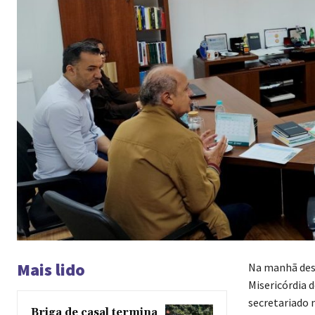
Mais lido
Na manhã dess
Misericórdia 
secretariado 
Briga de casal termina