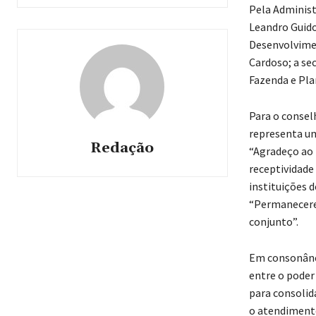
Pela Administ
Leandro Guidol
Desenvolvimen
Cardoso; a sec
Fazenda e Pla
Para o consel
representa um
Redação
“Agradeço ao 
receptividade
instituições d
“Permanecere
conjunto”.
Em consonância
entre o poder
para consolid
o atendimento