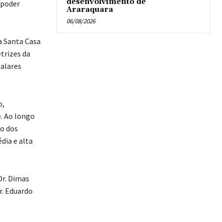
desenvolvimento de
 poder
Araraquara
06/08/2026
a Santa Casa
trizes da
talares
o,
. Ao longo
io dos
dia e alta
Dr. Dimas
r. Eduardo