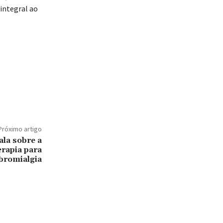
integral ao
Próximo artigo
ala sobre a
erapia para
ibromialgia