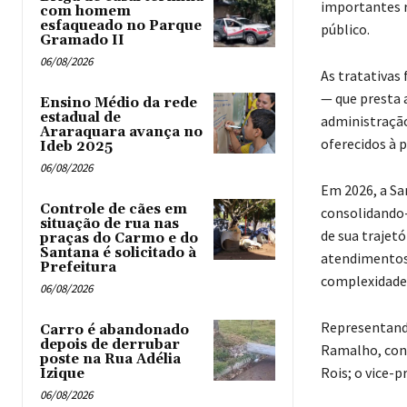
importantes r
com homem
esfaqueado no Parque
público.
Gramado II
06/08/2026
As tratativas
— que presta 
Ensino Médio da rede
estadual de
administração
Araraquara avança no
oferecidos à 
Ideb 2025
06/08/2026
Em 2026, a Sa
Controle de cães em
consolidando-
situação de rua nas
de sua trajetó
praças do Carmo e do
Santana é solicitado à
atendimentos 
Prefeitura
complexidade
06/08/2026
Representando
Carro é abandonado
depois de derrubar
Ramalho, cons
poste na Rua Adélia
Rois; o vice-
Izique
06/08/2026