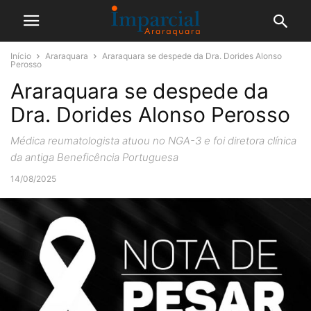
Início
Araraquara
Araraquara se despede da Dra. Dorides Alonso
Perosso
Araraquara se despede da
Dra. Dorides Alonso Perosso
Médica reumatologista atuou no NGA-3 e foi diretora clínica
da antiga Beneficência Portuguesa
14/08/2025