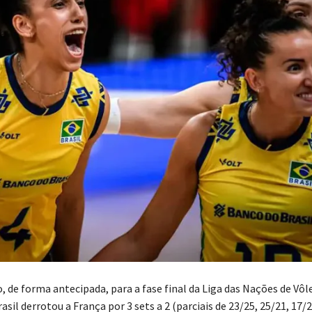
o, de forma antecipada, para a fase final da Liga das Nações de Vôl
asil derrotou a França por 3 sets a 2 (parciais de 23/25, 25/21, 17/2