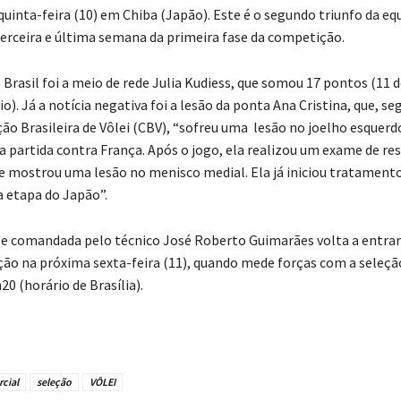
quinta-feira (10) em Chiba (Japão). Este é o segundo triunfo da eq
 terceira e última semana da primeira fase da competição.
Brasil foi a meio de rede Julia Kudiess, que somou 17 pontos (11 d
io). Já a notícia negativa foi a lesão da ponta Ana Cristina, que, s
ão Brasileira de Vôlei (CBV), “sofreu uma lesão no joelho esquerd
a partida contra França. Após o jogo, ela realizou um exame de re
 mostrou uma lesão no menisco medial. Ela já iniciou tratamento
a etapa do Japão”.
pe comandada pelo técnico José Roberto Guimarães volta a entra
ão na próxima sexta-feira (11), quando mede forças com a seleçã
h20 (horário de Brasília).
cial
seleção
VÔLEI