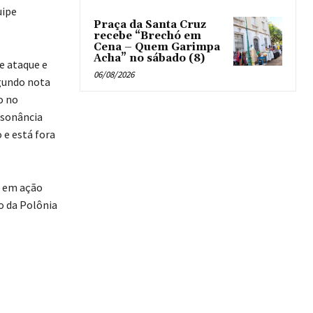
uipe
Praça da Santa Cruz
recebe “Brechó em
Cena – Quem Garimpa
Acha” no sábado (8)
e ataque e
06/08/2026
egundo nota
o no
ssonância
 e está fora
r em ação
o da Polônia