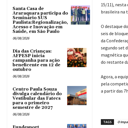
15/11), nesta 
Santa Casa de
brasileira na
Araraquara participa do
Seminário SUS
Paulista:Regionalização,
O destaque do 
Acesso e Inovação em
Saúde, em São Paulo
seis de bloque
06/08/2026
da Confederaç
segundo set d
Dia das Crianças:
magnética que
AFPESP inicia
campanha para ação
do restante d
beneficente em 12 de
outubro
06/08/2026
Agora, a equi
pela competiç
Centro Paula Souza
a partir das 7
divulga calendário do
Vestibular das Fatecs
para o primeiro
semestre de 2027
06/08/2026
TAGS
O Impar
Fundesport