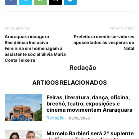
Artigo anterior
Próximo artigo
Araraquara inaugura
Prefeitura demite servidores
Residência Inclusiva
aposentados às vésperas do
Feminina em homenagem à
Natal
assistente social Silvia Maria
Costa Teixeira
Redação
ARTIGOS RELACIONADOS
Feiras, literatura, dança, oficina,
brechó, teatro, exposições e
cinema movimentam Araraquara
Redação
-
08/08/2026
Marcelo Barbieri será 2º suplente