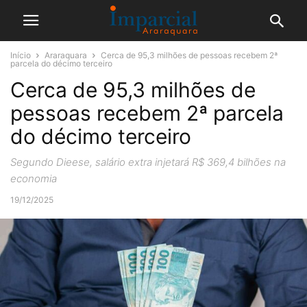
Início
Araraquara
Cerca de 95,3 milhões de pessoas recebem 2ª
parcela do décimo terceiro
Cerca de 95,3 milhões de
pessoas recebem 2ª parcela
do décimo terceiro
Segundo Dieese, salário extra injetará R$ 369,4 bilhões na
economia
19/12/2025