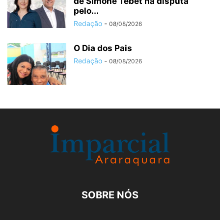
de Simone Tebet na disputa
pelo...
Redação
-
08/08/2026
O Dia dos Pais
Redação
-
08/08/2026
SOBRE NÓS