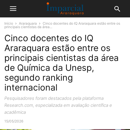
Início
Araraquara
Cinco docentes do IQ Araraquara estão entre os
principais cientistas da área...
Cinco docentes do IQ
Araraquara estão entre os
principais cientistas da área
de Química da Unesp,
segundo ranking
internacional
Pesquisadores foram destacados pela plataforma
Research.com, especializada em avaliação científica e
acadêmica
15/05/2026