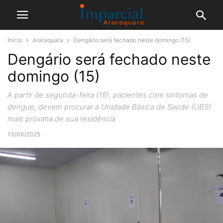
Início
Araraquara
Dengário será fechado neste domingo (15)
Dengário será fechado neste
domingo (15)
A partir de segunda-feira (16), pacientes com sintomas de
dengue, devem procurar a Unidade Básica de Saúde (UBS)
mais próxima de sua residência
13/06/2025