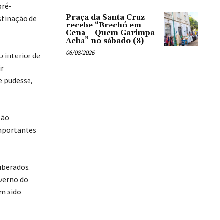
pré-
Praça da Santa Cruz
stinação de
recebe “Brechó em
Cena – Quem Garimpa
Acha” no sábado (8)
06/08/2026
 interior de
ir
e pudesse,
tão
mportantes
iberados.
verno do
em sido