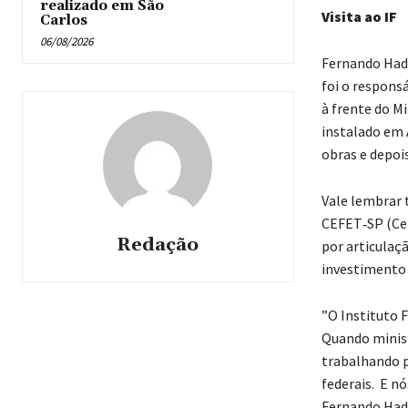
realizado em São
Visita ao IF
Carlos
06/08/2026
Fernando Hadd
foi o respons
à frente do M
instalado em A
obras e depois
Vale lembrar 
CEFET‑SP (Cen
Redação
por articulaç
investimento 
”O Instituto 
Quando minist
trabalhando p
federais. E n
Fernando Hadd