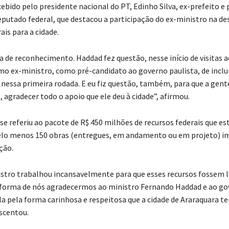
ebido pelo presidente nacional do PT, Edinho Silva, ex-prefeito e 
eputado federal, que destacou a participação do ex-ministro na de
ais para a cidade.
 de reconhecimento. Haddad fez questão, nesse início de visitas ao
mo ex-ministro, como pré-candidato ao governo paulista, de inclu
á nessa primeira rodada. E eu fiz questão, também, para que a gent
 agradecer todo o apoio que ele deu à cidade”, afirmou.
se referiu ao pacote de R$ 450 milhões de recursos federais que es
elo menos 150 obras (entregues, em andamento ou em projeto) i
ção.
stro trabalhou incansavelmente para que esses recursos fossem l
forma de nós agradecermos ao ministro Fernando Haddad e ao go
la pela forma carinhosa e respeitosa que a cidade de Araraquara t
escentou.