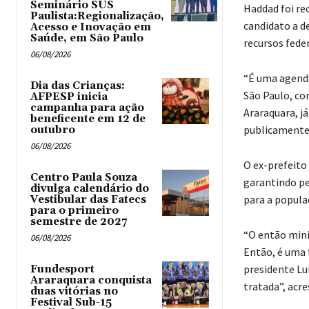
Seminário SUS
Haddad foi rec
Paulista:Regionalização,
candidato a d
Acesso e Inovação em
Saúde, em São Paulo
recursos feder
06/08/2026
“É uma agenda
Dia das Crianças:
São Paulo, co
AFPESP inicia
campanha para ação
Araraquara, j
beneficente em 12 de
publicamente,
outubro
06/08/2026
O ex-prefeito 
Centro Paula Souza
garantindo p
divulga calendário do
para a popula
Vestibular das Fatecs
para o primeiro
semestre de 2027
“O então mini
06/08/2026
Então, é uma 
presidente Lu
Fundesport
Araraquara conquista
tratada”, acr
duas vitórias no
Festival Sub-15