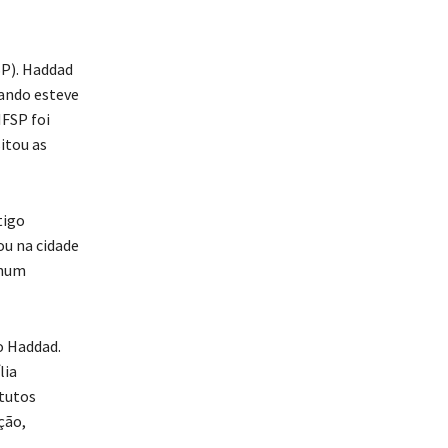
SP). Haddad
uando esteve
IFSP foi
itou as
tigo
ou na cidade
 num
o Haddad.
lia
itutos
ção,