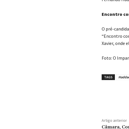
Encontro c
O pré-candida
“Encontro com
Xavier, onde e
Foto: O Impar
TAGS
Hadda
Artigo anterior
Câmara, Con