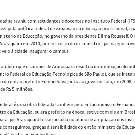
ad se reuniu com estudantes e docentes no Instituto Federal (IF
ável pela política federal de expansão da educação profissional, q
inistério da Educação, no governo da presidente Dilma Rousseff. O 
raraquara em 2010, por iniciativa do ex-ministro, que na época vis
 veio à cidade inaugurar o campus.
também que o campus de Araraquara resultou da ampliação do an
tro Federal de Educação Tecnológica de São Paulo), que se instal
ão do então prefeito Edinho Silva junto ao governo Lula, em 2008,
de R$ 5 milhões.
Federal é uma obra liderada também pelo então ministro Fernand
ro da Educação, eu era prefeito na época, estive com ele em Brasí
ara que Araraquara fosse incluída no plano de ampliação dos inst
ós conseguimos, graças à sensibilidade do então ministro da Educa
ad”, destacou Edinho Silva.