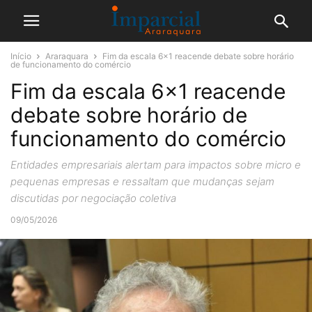
Início
Araraquara
Fim da escala 6×1 reacende debate sobre horário
de funcionamento do comércio
Fim da escala 6×1 reacende
debate sobre horário de
funcionamento do comércio
Entidades empresariais alertam para impactos sobre micro e
pequenas empresas e ressaltam que mudanças sejam
discutidas por negociação coletiva
09/05/2026