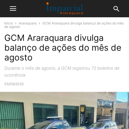
Início
Araraquara
GCM Araraquara divulga balanço de ações do mês
de agosto
GCM Araraquara divulga
balanço de ações do mês de
agosto
Durante o mês de agosto, a GCM registrou 72 boletins de
ocorrência
05/09/2025