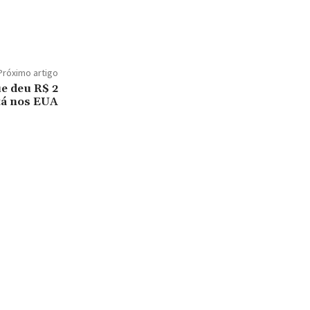
Próximo artigo
e deu R$ 2
stá nos EUA