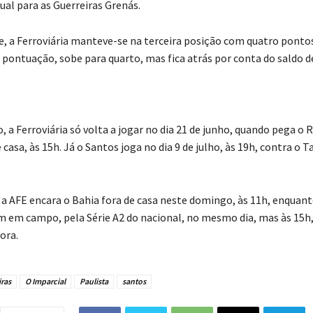
ual para as Guerreiras Grenás.
 a Ferroviária manteve-se na terceira posição com quatro pontos
ontuação, sobe para quarto, mas fica atrás por conta do saldo de
, a Ferroviária só volta a jogar no dia 21 de junho, quando pega o 
casa, às 15h. Já o Santos joga no dia 9 de julho, às 19h, contra o T
, a AFE encara o Bahia fora de casa neste domingo, às 11h, enquant
m em campo, pela Série A2 do nacional, no mesmo dia, mas às 15h,
ora.
ras
O Imparcial
Paulista
santos