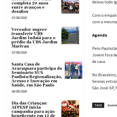
deixou tudo ig
completa 20 anos
entre avanços e
desafios
Com o empate,
07/08/2026
com a mesma p
Vereador sugere
transferir UBS
Agenda
Jardim Indaiá para o
prédio da UBS Jardim
Marivan
Pelo Paulistão
07/08/2026
Jovem fora de 
de casa.
Santa Casa de
Araraquara participa do
Seminário SUS
No Brasileiro
Paulista:Regionalização,
Acesso e Inovação em
Sereias entra
Saúde, em São Paulo
São José-SP, f
06/08/2026
Dia das Crianças:
TAGS
Guerrei
AFPESP inicia
campanha para ação
beneficente em 12 de