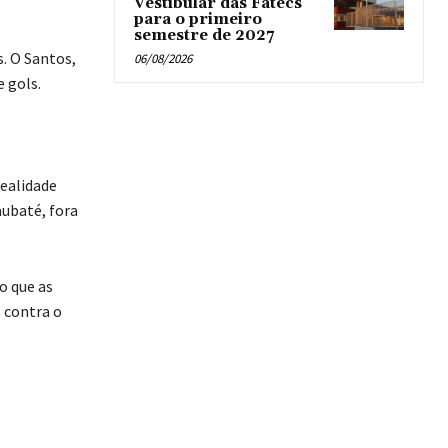
Vestibular das Fatecs
para o primeiro
semestre de 2027
. O Santos,
06/08/2026
 gols.
Realidade
aubaté, fora
o que as
 contra o