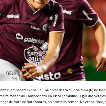
 Santos empataram por 1 a 1 na noite desta quinta-feira (6) no Ben
erceira rodada do Campeonato Paulista Feminino. O gol das Sereias
ança de falta de Rafa Soares, no primeiro tempo. Na etapa final, 