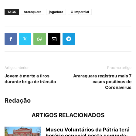
TAGS
Araraquara
jogadora
O Imparcial
Artigo anterior
Próximo artigo
Jovem é morto a tiros
Araraquara registrou mais 7
durante briga de trânsito
casos positivos de
Coronavírus
Redação
ARTIGOS RELACIONADOS
Museu Voluntários da Pátria terá
horário especial nesta segunda-