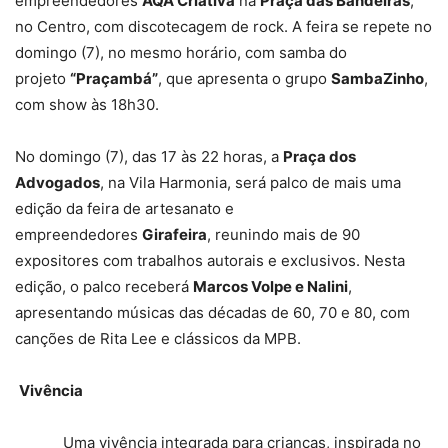
empreendedores
AQA Criativa
na
Praça das Bandeiras
,
no Centro, com discotecagem de rock. A feira se repete no
domingo (7), no mesmo horário, com samba do
projeto
“Praçambá”
, que apresenta o grupo
SambaZinho
,
com show às 18h30.
No domingo (7), das 17 às 22 horas, a
Praça dos
Advogados
, na Vila Harmonia, será palco de mais uma
edição da feira de artesanato e
empreendedores
Girafeira
, reunindo mais de 90
expositores com trabalhos autorais e exclusivos. Nesta
edição, o palco receberá
Marcos Volpe e Nalini
,
apresentando músicas das décadas de 60, 70 e 80, com
canções de Rita Lee e clássicos da MPB.
Vivência
Uma vivência integrada para crianças, inspirada no