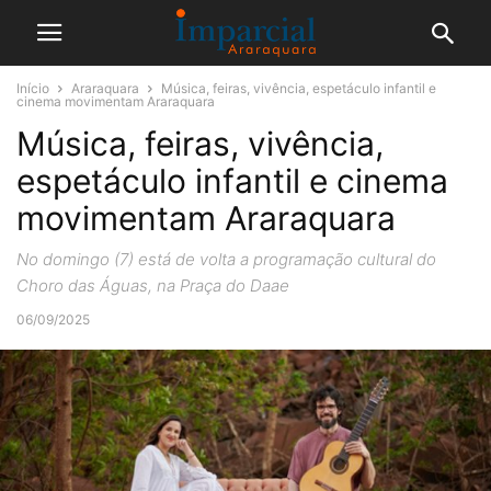
Início
Araraquara
Música, feiras, vivência, espetáculo infantil e
cinema movimentam Araraquara
Música, feiras, vivência,
espetáculo infantil e cinema
movimentam Araraquara
No domingo (7) está de volta a programação cultural do
Choro das Águas, na Praça do Daae
06/09/2025