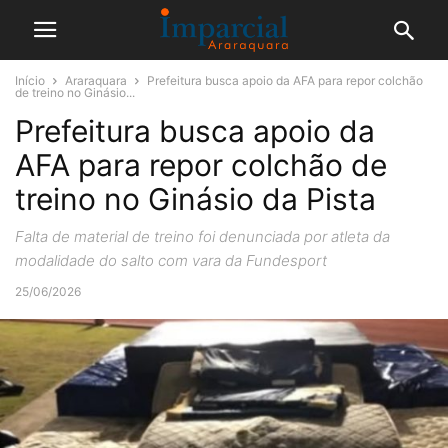
Início
Araraquara
Prefeitura busca apoio da AFA para repor colchão
de treino no Ginásio...
Prefeitura busca apoio da
AFA para repor colchão de
treino no Ginásio da Pista
Falta de material de treino foi denunciada por atleta da
modalidade do salto com vara da Fundesport
25/06/2026